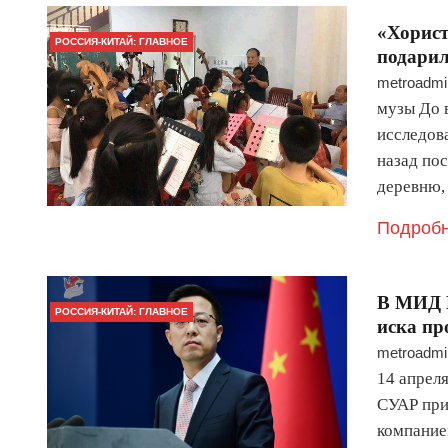
«Хорист
РОССИЯ-КИТАЙ: ГЛАВНОЕ
подарил
metroadmi
музы До 
исследов
назад по
деревню,
Подробн
В МИД 
РОССИЯ-КИТАЙ: ГЛАВНОЕ
иска пр
metroadmi
14 апрел
СУАР при
компание