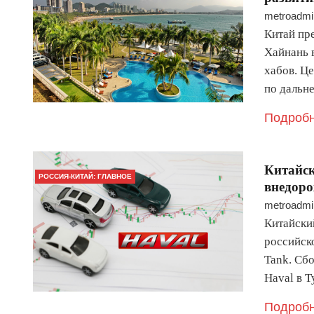
metroadmi
Китай пр
Хайнань 
хабов. Ц
по дальн
Подробн
Китайск
РОССИЯ-КИТАЙ: ГЛАВНОЕ
внедор
metroadmi
Китайски
российск
Tank. Сбо
Haval в 
Подробн