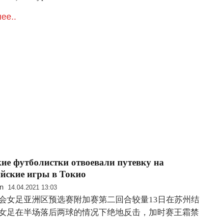
ее..
ие футболистки отвоевали путевку на
йские игры в Токио
n
14.04.2021 13:03
会女足亚洲区预选赛附加赛第二回合较量13日在苏州结
女足在半场落后两球的情况下绝地反击，加时赛王霜禁