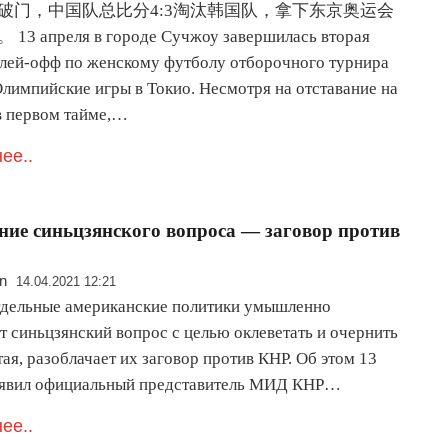
破门，中国队总比分4:3淘汰韩国队，拿下东京奥运会
 апреля в городе Сучжоу завершилась вторая
плей-офф по женскому футболу отборочного турнира
Олимпийские игры в Токио. Несмотря на отставание на
 в первом тайме,…
ее..
ние синьцзянского вопроса — заговор против
n
14.04.2021 12:21
отдельные американские политики умышленно
т синьцзянский вопрос с целью оклеветать и очернить
ая, разоблачает их заговор против КНР. Об этом 13
аявил официальный представитель МИД КНР…
ее..