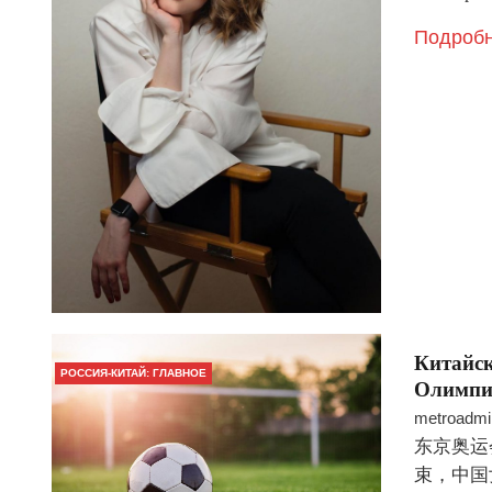
Подробн
Китайск
РОССИЯ-КИТАЙ: ГЛАВНОЕ
Олимпи
metroadmi
东京奥运
束，中国