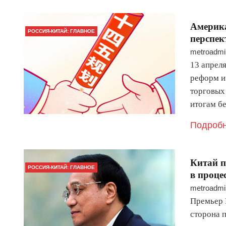
Америка
РОССИЯ-КИТАЙ: ГЛАВНОЕ
перспек
metroadmi
13 апрел
реформ и
торговых
итогам б
Подробн
Китай п
РОССИЯ-КИТАЙ: ГЛАВНОЕ
в проце
metroadmi
Премьер 
сторона 