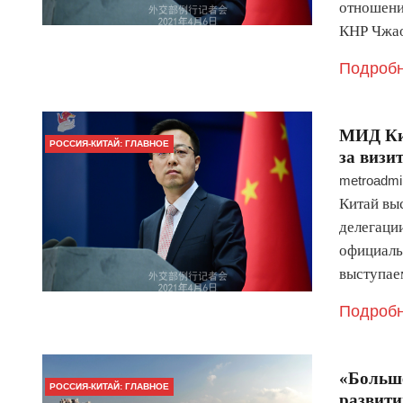
отношени
КНР Чж
Подробн
МИД Ки
РОССИЯ-КИТАЙ: ГЛАВНОЕ
за визи
metroadmi
Китай вы
делегаци
официаль
выступае
Подробн
«Больше
РОССИЯ-КИТАЙ: ГЛАВНОЕ
развит