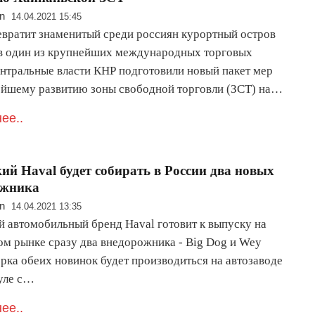
n
14.04.2021 15:45
евратит знаменитый среди россиян курортный остров
в один из крупнейших международных торговых
ентральные власти КНР подготовили новый пакет мер
ейшему развитию зоны свободной торговли (ЗСТ) на…
ее..
ий Haval будет собирать в России два новых
ожника
n
14.04.2021 13:35
й автомобильный бренд Haval готовит к выпуску на
ом рынке сразу два внедорожника - Big Dog и Wey
рка обеих новинок будет производиться на автозаводе
Туле с…
ее..