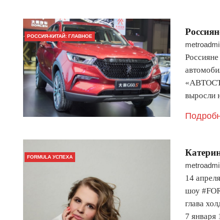
Россиян
РОССИЯ-КИТАЙ: ГЛАВНОЕ
metroadmi
Россияне 
автомоби
«АВТОСТА
выросли 
Подробн
Катери
FORMULA УСПЕХА
metroadmi
14 апрел
шоу #FOR
глава хол
7 января