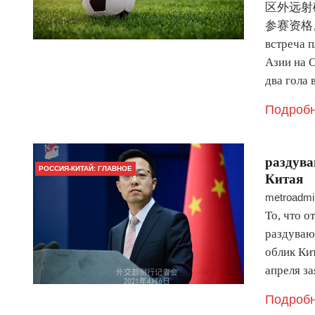
区外远射
参赛资格。 13
встреча 
Азии на 
два гола
Подробн
раздува
РОССИЯ-КИТАЙ: ГЛАВНОЕ
Китая
metroadmi
То, что 
раздуваю
облик Кит
апреля з
Подробн