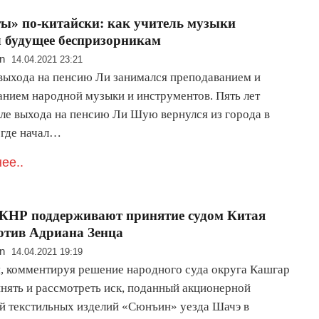
ы» по-китайски: как учитель музыки
 будущее беспризорникам
n
14.04.2021 23:21
выхода на пенсию Ли занимался преподаванием и
анием народной музыки и инструментов. Пять лет
сле выхода на пенсию Ли Шую вернулся из города в
 где начал…
ее..
КНР поддерживают принятие судом Китая
отив Адриана Зенца
n
14.04.2021 19:19
я, комментируя решение народного суда округа Кашгар
нять и рассмотреть иск, поданный акционерной
й текстильных изделий «Сюнъин» уезда Шачэ в