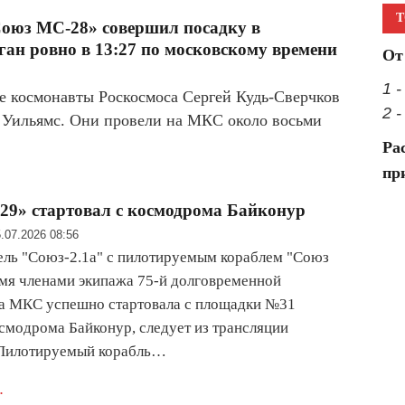
Т
оюз МС-28» совершил посадку в
ган ровно в 13:27 по московскому времени
От
1 
е космонавты Роскосмоса Сергей Кудь-Сверчков
2 
 Уильямс. Они провели на МКС около восьми
Ра
пр
9» стартовал с космодрома Байконур
.07.2026 08:56
ель "Союз-2.1а" с пилотируемым кораблем "Союз
мя членами экипажа 75-й долговременной
на МКС успешно стартовала с площадки №31
осмодрома Байконур, следует из трансляции
 Пилотируемый корабль…
.