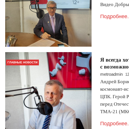
Видео Добры
Подробнее.
Я всегда х
ГЛАВНЫЕ НОВОСТИ
с возможно
metroadmin
12
Андрей Борис
космонавт-ис
ЦПК. Герой Р
перед Отечес
ТМА-21 (МК
Подробнее.