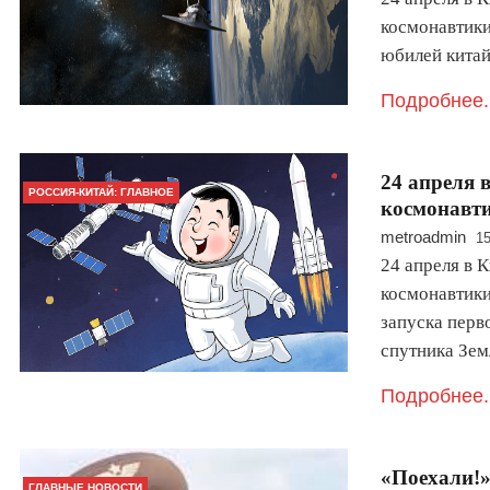
космонавтики
юбилей китай
Подробнее.
24 апреля 
РОССИЯ-КИТАЙ: ГЛАВНОЕ
космонавт
metroadmin
15
24 апреля в 
космонавтики
запуска перв
спутника Зем
Подробнее.
«Поехали!»
ГЛАВНЫЕ НОВОСТИ