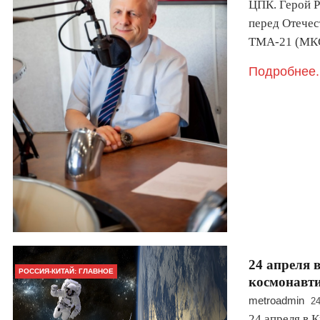
ЦПК. Герой Р
перед Отечес
ТМА-21 (МК
Подробнее.
24 апреля 
РОССИЯ-КИТАЙ: ГЛАВНОЕ
космонавт
metroadmin
24
24 апреля в 