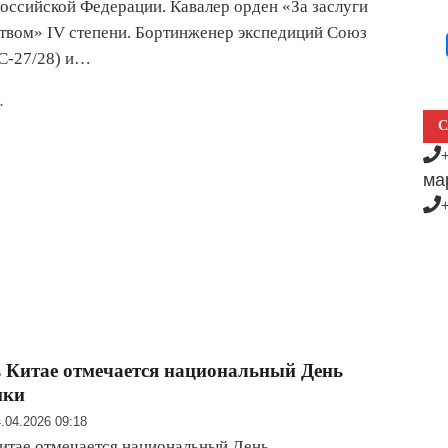
оссийской Федерации. Кавалер орден «За заслуги
твом» IV степени. Бортинженер экспедиций Союз
С-27/28) и…
.
С
ма
в Китае отмечается национальный День
ики
.04.2026 09:18
Китае отмечается национальный День