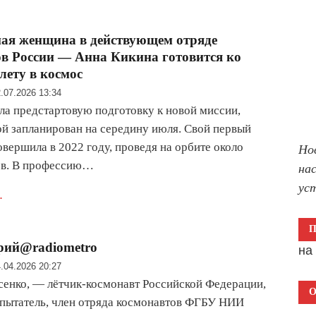
ая женщина в действующем отряде
в России — Анна Кикина готовится ко
лету в космос
.07.2026 13:34
ла предстартовую подготовку к новой миссии,
ой запланирован на середину июля. Свой первый
овершила в 2022 году, проведя на орбите около
Но
ев. В профессию…
на
ус
.
рий@radiometro
н
.04.2026 20:27
енко, — лётчик-космонавт Российской Федерации,
О
пытатель, член отряда космона втов ФГБУ НИИ