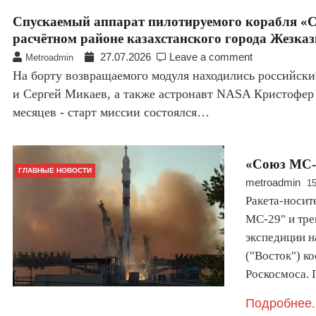
Спускаемый аппарат пилотируемого корабля «С
расчётном районе казахстанского города Жезказ
27.07.2026
Leave a comment
Metroadmin
На борту возвращаемого модуля находились российски
и Сергей Микаев, а также астронавт NASA Кристофер
месяцев - старт миссии состоялся…
«Союз МС-2
ГЛАВНЫЕ НОВОСТИ
metroadmin
15
Ракета-носит
МС-29" и тре
экспедиции 
("Восток") к
Роскосмоса.
Подробнее.