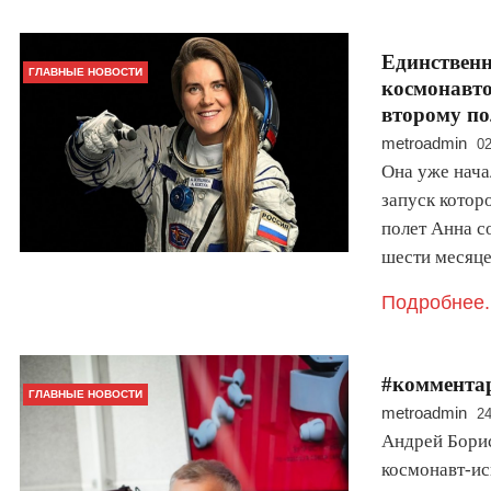
Единственн
ГЛАВНЫЕ НОВОСТИ
космонавто
второму по
metroadmin
02
Она уже нача
запуск котор
полет Анна с
шести месяц
Подробнее.
#коммента
ГЛАВНЫЕ НОВОСТИ
metroadmin
24
Андрей Борис
космонавт-ис