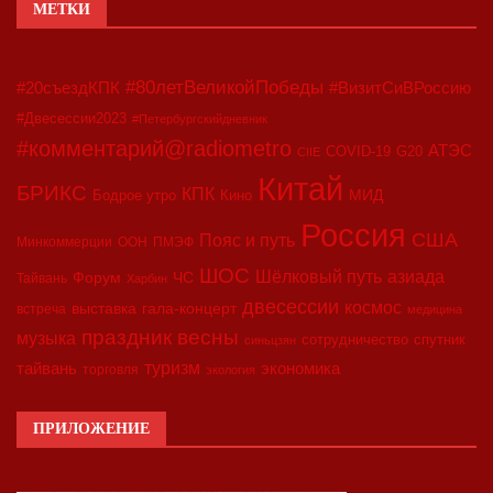
МЕТКИ
#80летВеликойПобеды
#20съездКПК
#ВизитСиВРоссию
#Двесессии2023
#Петербургскийдневник
#комментарий@radiometro
АТЭС
COVID-19
G20
CIIE
Китай
БРИКС
КПК
МИД
Бодрое утро
Кино
Россия
США
Пояс и путь
Минкоммерции
ООН
ПМЭФ
ШОС
азиада
Шёлковый путь
Форум
ЧС
Тайвань
Харбин
двесессии
космос
выставка
гала-концерт
встреча
медицина
праздник весны
музыка
сотрудничество
спутник
синьцзян
туризм
экономика
тайвань
торговля
экология
ПРИЛОЖЕНИЕ