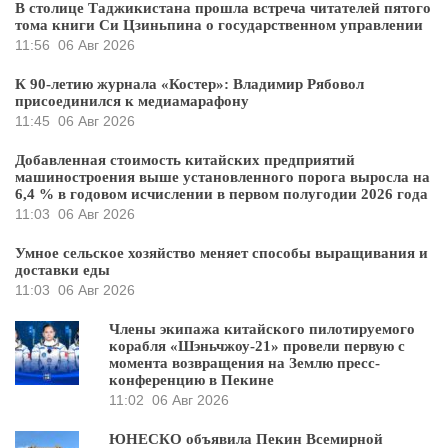
В столице Таджикистана прошла встреча читателей пятого
тома книги Си Цзиньпина о государственном управлении
11:56
06 Авг 2026
К 90-летию журнала «Костер»: Владимир Рябовол
присоединился к медиамарафону
11:45
06 Авг 2026
Добавленная стоимость китайских предприятий
машиностроения выше установленного порога выросла на
6,4 % в годовом исчислении в первом полугодии 2026 года
11:03
06 Авг 2026
Умное сельское хозяйство меняет способы выращивания и
доставки еды
11:03
06 Авг 2026
Члены экипажа китайского пилотируемого
корабля «Шэньчжоу-21» провели первую с
момента возвращения на Землю пресс-
конференцию в Пекине
11:02
06 Авг 2026
ЮНЕСКО объявила Пекин Всемирной