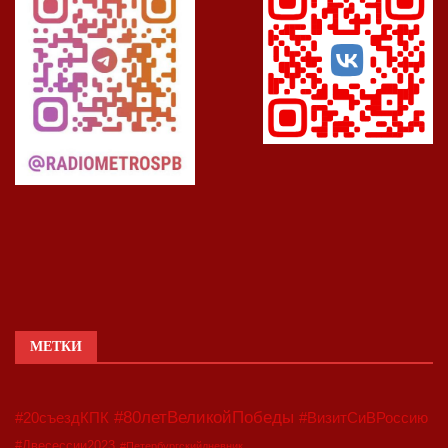
МЕТКИ
#80летВеликойПобеды
#20съездКПК
#ВизитСиВРоссию
#Двесессии2023
#Петербургскийдневник