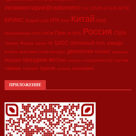
#комментарий@radiometro
АТЭС
COVID-19
G20
CIIE
Китай
БРИКС
КПК
МИД
Бодрое утро
Кино
Россия
США
Пояс и путь
Минкоммерции
ООН
ПМЭФ
ШОС
азиада
Шёлковый путь
Форум
ЧС
Тайвань
Харбин
двесессии
космос
выставка
гала-концерт
встреча
медицина
праздник весны
музыка
сотрудничество
спутник
синьцзян
туризм
экономика
тайвань
торговля
экология
ПРИЛОЖЕНИЕ