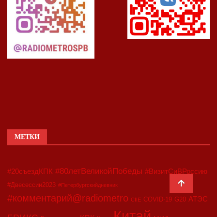
МЕТКИ
#80летВеликойПобеды
#20съездКПК
#ВизитСиВРоссию
#Двесессии2023
#Петербургскийдневник
#комментарий@radiometro
АТЭС
COVID-19
G20
CIIE
Китай