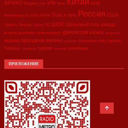
Китай
БРИКС
КПК
МИД
Бодрое утро
Кино
Россия
США
Пояс и путь
Минкоммерции
ООН
ПМЭФ
ШОС
азиада
Шёлковый путь
Форум
ЧС
Тайвань
Харбин
двесессии
космос
выставка
гала-концерт
встреча
медицина
праздник весны
музыка
сотрудничество
спутник
синьцзян
туризм
экономика
тайвань
торговля
экология
ПРИЛОЖЕНИЕ