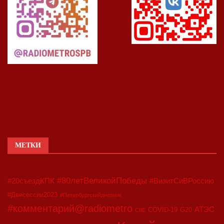
МЕТКИ
#80летВеликойПобеды
#20съездКПК
#ВизитСиВРоссию
#Двесессии2023
#Петербургскийдневник
#комментарий@radiometro
АТЭС
COVID-19
G20
CIIE