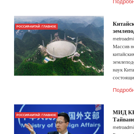
Подробн
Китайск
РОССИЯ-КИТАЙ: ГЛАВНОЕ
землепо
metroadmi
Массив н
китайски
землепод
наук Кита
состоящи
Подробн
МИД КН
РОССИЯ-КИТАЙ: ГЛАВНОЕ
Тайване
metroadmi