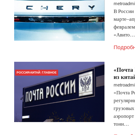
metroadmi
В России
марте–ап
февралем
«Авито…
Подробн
«Почта 
РОССИЯ-КИТАЙ: ГЛАВНОЕ
из кита
metroadmi
«Почта Р
регулярн
грузовых
аэропорт
тонн…