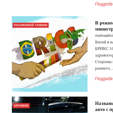
Подробн
В режим
РОССИЯ-КИТАЙ: ГЛАВНОЕ
минист
metroadmi
Китай в 
БРИКС 10
здравоох
Стороны 
раннего
Подробн
Названы
АВТОNEWS
авто с 