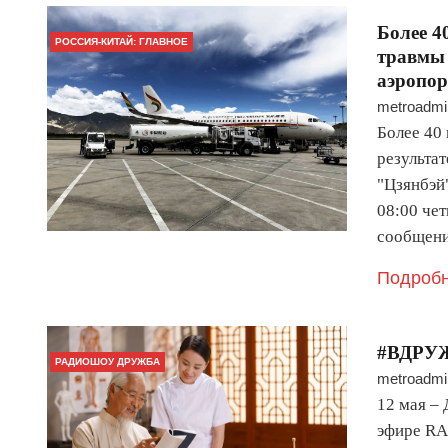
Более 4
РОССИЯ-КИТАЙ: ГЛАВНОЕ
травмы 
аэропор
metroadmi
Более 40
результа
"Цзянбэй
08:00 че
сообщени
Подробн
#ВДРУЖ
РАДИОШОУ ДРУЖБА
metroadmi
12 мая –
эфире RA