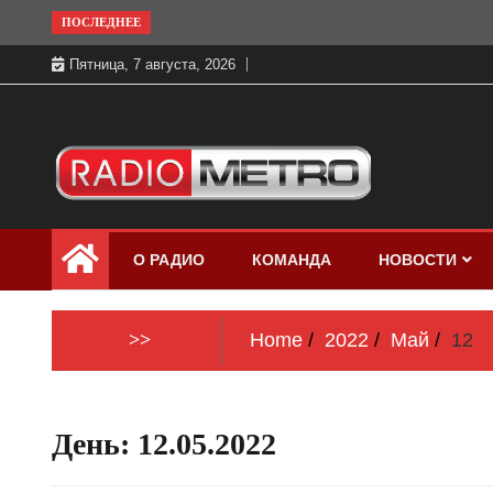
Skip
ПОСЛЕДНЕЕ
to
Пятница, 7 августа, 2026
content
Слушать онлайн и на 102.4 FM
Радио МЕТРО
бесплатно в хорошем качестве Санкт-
О РАДИО
КОМАНДА
НОВОСТИ
Петербург и Россия
>>
Home
2022
Май
12
День:
12.05.2022