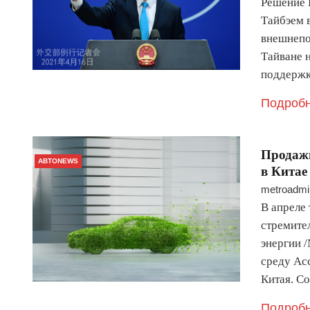
Решение 
Тайбэем 
внешнепо
Тайване н
поддержк
Подробн
Продажи
АВТОNEWS
в Китае
metroadmi
В апреле
стремите
энергии 
среду Ас
Китая. С
Подробн