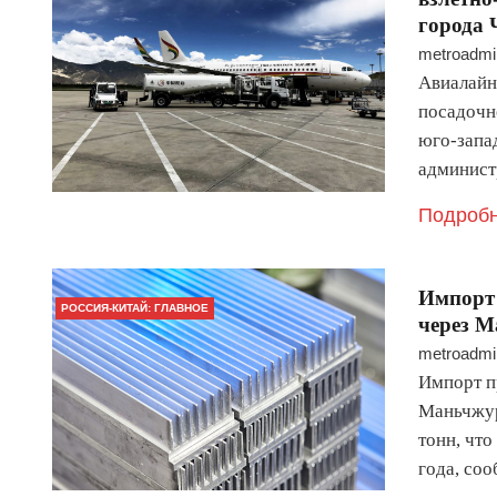
города
metroadmi
Авиалайне
посадочн
юго-запад
админист
Подробн
Импорт 
РОССИЯ-КИТАЙ: ГЛАВНОЕ
через М
metroadmi
Импорт п
Маньчжур
тонн, что
года, со