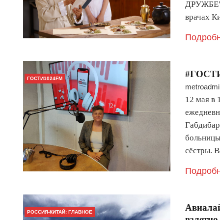
ДРУЖБЕ"С
врачах К
Подробн
#ГОСТИ
ГОСТИ1024FM
metroadmi
12 мая в
ежедневн
Габдибар
больницы
сёстры. 
Подробн
Авиалай
РОССИЯ-КИТАЙ: ГЛАВНОЕ
взлетно