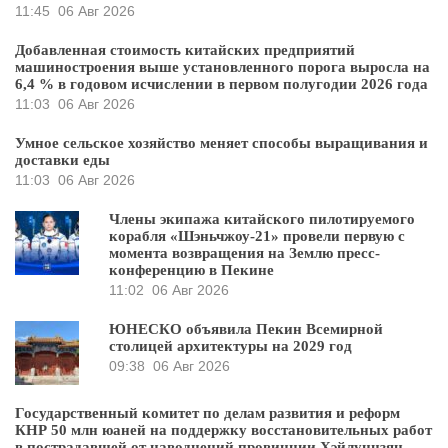
11:45
06 Авг 2026
Добавленная стоимость китайских предприятий
машиностроения выше установленного порога выросла на
6,4 % в годовом исчислении в первом полугодии 2026 года
11:03
06 Авг 2026
Умное сельское хозяйство меняет способы выращивания и
доставки еды
11:03
06 Авг 2026
Члены экипажа китайского пилотируемого
корабля «Шэньчжоу-21» провели первую с
момента возвращения на Землю пресс-
конференцию в Пекине
11:02
06 Авг 2026
ЮНЕСКО объявила Пекин Всемирной
столицей архитектуры на 2029 год
09:38
06 Авг 2026
Государственный комитет по делам развития и реформ
КНР 50 млн юаней на поддержку восстановительных работ
в пострадавшей от наводнений провинции Хэйлунцзян