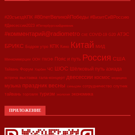
#80летВеликойПобеды
#20съездКПК
#ВизитСиВРоссию
#Двесессии2023
#Петербургскийдневник
#комментарий@radiometro
АТЭС
COVID-19
G20
CIIE
Китай
БРИКС
КПК
МИД
Бодрое утро
Кино
Россия
США
Пояс и путь
Минкоммерции
ООН
ПМЭФ
ШОС
азиада
Шёлковый путь
Форум
ЧС
Тайвань
Харбин
двесессии
космос
выставка
гала-концерт
встреча
медицина
праздник весны
музыка
сотрудничество
спутник
синьцзян
туризм
экономика
тайвань
торговля
экология
ПРИЛОЖЕНИЕ