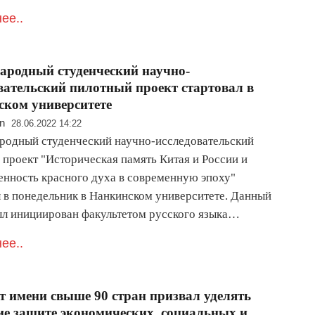
ее..
родный студенческий научно-
вательский пилотный проект стартовал в
ком университете
n
28.06.2022 14:22
одный студенческий научно-исследовательский
 проект "Историческая память Китая и России и
енность красного духа в современную эпоху"
л в понедельник в Нанкинском университете. Данный
ыл инициирован факультетом русского языка…
ее..
т имени свыше 90 стран призвал уделять
е защите экономических, социальных и