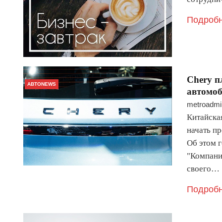
Подробн
Chery п
АВТОNEWS
автомо
metroadmi
Китайска
начать п
Об этом 
"Компани
своего…
Подробн