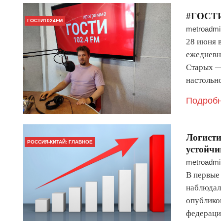
#ГОСТИ
ГОСТИ1024FM
metroadmi
28 июня 
ежедневн
Старых —
настольн
Подробн
Логисти
РОССИЯ-КИТАЙ: ГЛАВНОЕ
устойчи
metroadmi
В первые 
наблюдалс
опублико
федераци