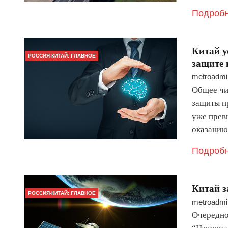
Подробн
Китай у
РОССИЯ-КИТАЙ: ГЛАВНОЕ
защите 
metroadmi
Общее чи
защиты п
уже превы
оказанию
Подробн
Китай з
РОССИЯ-КИТАЙ: ГЛАВНОЕ
metroadmi
Очередно