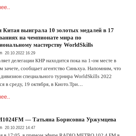
ее..
 Китая выиграла 10 золотых медалей в 17
ваниях на чемпионате мира по
иональному мастерству WorldSkills
n
20.10.2022 16:29
ляет делегации КНР находится пока на 1-ом месте в
м зачете, сообщает агентство Синьхуа. Напомним, что
 дивизион специального турнира WorldSkills 2022
я в среду, 19 октября, в Киото.Три…
ее..
1024FM — Татьяна Борисовна Уржумцева
n
20.10.2022 14:47
ря в 17:05, в прямом эфире RADIO METRO 102.4 FM в