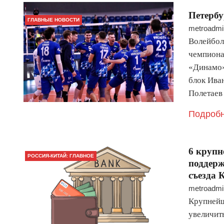
Петербу
ГЛАВНЫЕ НОВОСТИ
metroadmi
Волейбол
чемпионат
«Динамо»
блок Ива
Полетаев
Подробн
6 крупн
РОССИЯ-КИТАЙ: ГЛАВНОЕ
поддерж
съезда
metroadmi
Крупнейш
увеличит