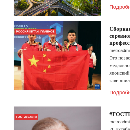
Подробн
Сборная
РОССИЯ-КИТАЙ: ГЛАВНОЕ
соревно
професс
metroadmi
Это позво
медально
японский
завершилс
Подробн
#ГОСТИ
ГОСТИ1024FM
metroadmi
20 октяб