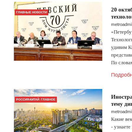
20 октя
ГЛАВНЫЕ НОВОСТИ
техноло
metroadmi
«Петербур
Технолог
удивим К
представи
По слов
Подробн
Иностр
РОССИЯ-КИТАЙ: ГЛАВНОЕ
тему ди
metroadmi
Какие ве
- узнает