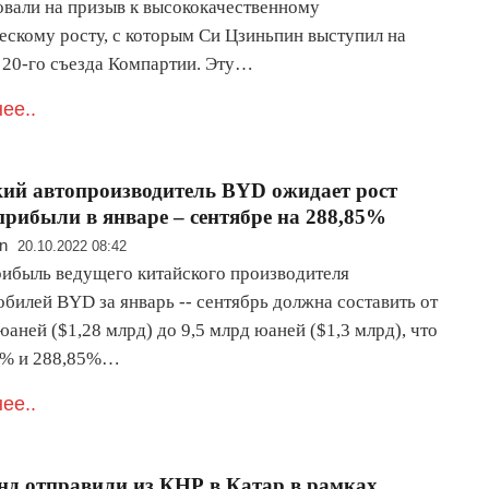
овали на призыв к высококачественному
ескому росту, с которым Си Цзиньпин выступил на
 20-го съезда Компартии. Эту…
ее..
ий автопроизводитель BYD ожидает рост
прибыли в январе – сентябре на 288,85%
n
20.10.2022 08:42
рибыль ведущего китайского производителя
билей BYD за январь -- сентябрь должна составить от
юаней ($1,28 млрд) до 9,5 млрд юаней ($1,3 млрд), что
8% и 288,85%…
ее..
нд отправили из КНР в Катар в рамках