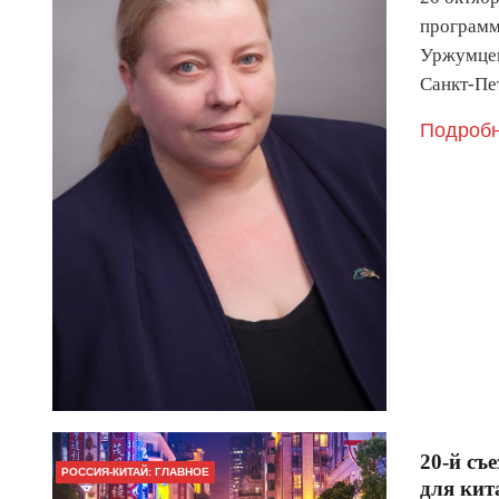
программ
Уржумцев
Санкт-Пе
Подробн
20-й съ
РОССИЯ-КИТАЙ: ГЛАВНОЕ
для кит