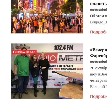
планет
metroadmi
Об этом 
Видодо.П
Подробн
#Вечер
FORMULA УСПЕХА
Фаренбр
metroadmi
20 октяб
шоу #Веч
четверга
Валерий
Подробн