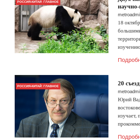
РОССИЯ-КИТАЙ: ГЛАВНОЕ
научно-
metroadmi
18 октябр
большими
территор
изучению
Подробн
20 съез
РОССИЯ-КИТАЙ: ГЛАВНОЕ
metroadmi
Юрий Вад
востоков
изучает,
прокомме
Подробн