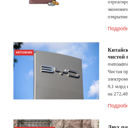
отреагир
экономич
открытии
Подробн
Китайск
АВТОNEWS
чистой 
metroadmi
Чистая п
электромо
9,1 млрд 
на 272,4
Подробн
Двух па