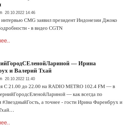
ы
n
20.10.2022 14:46
в интервью CMG заявил президент Индонезии Джоко
одробности - в видео CGTN
ее..
нийГородСЕленойЛариной — Ирина
ух и Валерий Тхай
n
20.10.2022 11:40
ря С 21.00 до 22.00 на RADIO METRO 102.4 FM — в
ернийГородсЕленойЛариной — как всегда по
м #ЗвездныйГость, а точнее - гости Ирина Фаренбрух и
 Тхай…
ее..