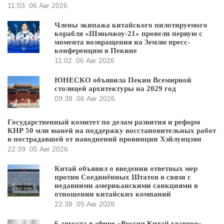
11:03
06 Авг 2026
Члены экипажа китайского пилотируемого
корабля «Шэньчжоу-21» провели первую с
момента возвращения на Землю пресс-
конференцию в Пекине
11:02
06 Авг 2026
ЮНЕСКО объявила Пекин Всемирной
столицей архитектуры на 2029 год
09:38
06 Авг 2026
Государственный комитет по делам развития и реформ
КНР 50 млн юаней на поддержку восстановительных работ
в пострадавшей от наводнений провинции Хэйлунцзян
22:39
05 Авг 2026
Китай объявил о введении ответных мер
против Соединённых Штатов в связи с
недавними американскими санкциями в
отношении китайских компаний
22:38
05 Авг 2026
6 августа в эфире «Россия Китай главное»