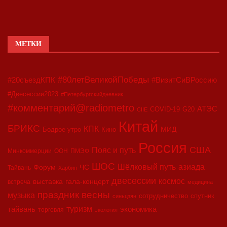
МЕТКИ
#80летВеликойПобеды
#20съездКПК
#ВизитСиВРоссию
#Двесессии2023
#Петербургскийдневник
#комментарий@radiometro
АТЭС
COVID-19
G20
CIIE
Китай
БРИКС
КПК
МИД
Бодрое утро
Кино
Россия
США
Пояс и путь
Минкоммерции
ООН
ПМЭФ
ШОС
азиада
Шёлковый путь
Форум
ЧС
Тайвань
Харбин
двесессии
космос
выставка
гала-концерт
встреча
медицина
праздник весны
музыка
сотрудничество
спутник
синьцзян
туризм
экономика
тайвань
торговля
экология