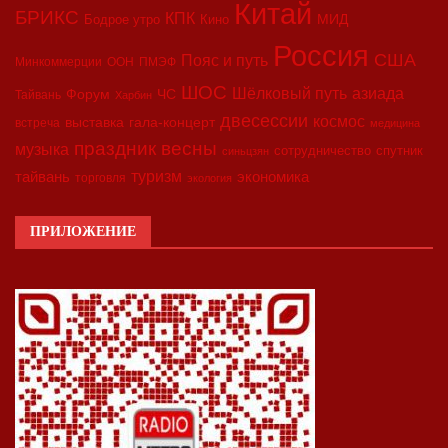
Китай
БРИКС
КПК
МИД
Бодрое утро
Кино
Россия
США
Пояс и путь
Минкоммерции
ООН
ПМЭФ
ШОС
азиада
Шёлковый путь
Форум
ЧС
Тайвань
Харбин
двесессии
космос
выставка
гала-концерт
встреча
медицина
праздник весны
музыка
сотрудничество
спутник
синьцзян
туризм
экономика
тайвань
торговля
экология
ПРИЛОЖЕНИЕ