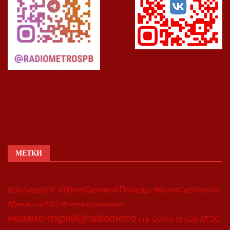
МЕТКИ
#80летВеликойПобеды
#20съездКПК
#ВизитСиВРоссию
#Двесессии2023
#Петербургскийдневник
#комментарий@radiometro
АТЭС
COVID-19
G20
CIIE