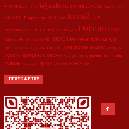
#комментарий@radiometro
АТЭС
COVID-19
G20
CIIE
Китай
БРИКС
КПК
МИД
Бодрое утро
Кино
Россия
США
Пояс и путь
Минкоммерции
ООН
ПМЭФ
ШОС
азиада
Шёлковый путь
Форум
ЧС
Тайвань
Харбин
двесессии
космос
выставка
гала-концерт
встреча
медицина
праздник весны
музыка
сотрудничество
спутник
синьцзян
туризм
экономика
тайвань
торговля
экология
ПРИЛОЖЕНИЕ