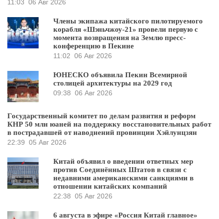
11:03
06 Авг 2026
Члены экипажа китайского пилотируемого
корабля «Шэньчжоу-21» провели первую с
момента возвращения на Землю пресс-
конференцию в Пекине
11:02
06 Авг 2026
ЮНЕСКО объявила Пекин Всемирной
столицей архитектуры на 2029 год
09:38
06 Авг 2026
Государственный комитет по делам развития и реформ
КНР 50 млн юаней на поддержку восстановительных работ
в пострадавшей от наводнений провинции Хэйлунцзян
22:39
05 Авг 2026
Китай объявил о введении ответных мер
против Соединённых Штатов в связи с
недавними американскими санкциями в
отношении китайских компаний
22:38
05 Авг 2026
6 августа в эфире «Россия Китай главное»