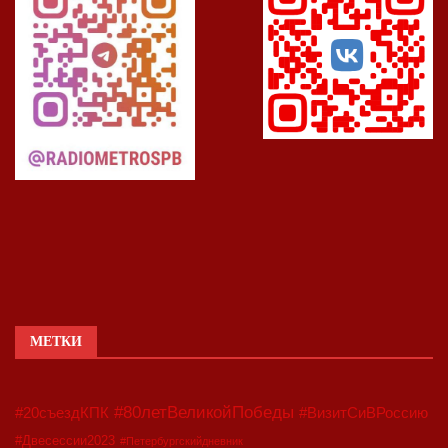
МЕТКИ
#80летВеликойПобеды
#20съездКПК
#ВизитСиВРоссию
#Двесессии2023
#Петербургскийдневник