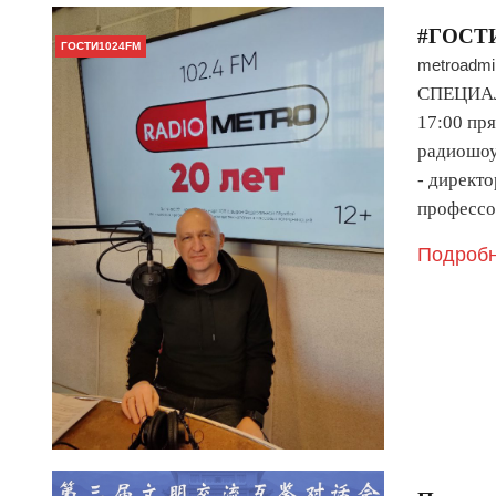
#ГОСТИ
ГОСТИ1024FM
metroadmi
СПЕЦИАЛ
17:00 пр
радиошоу
- директ
профессо
Подробн