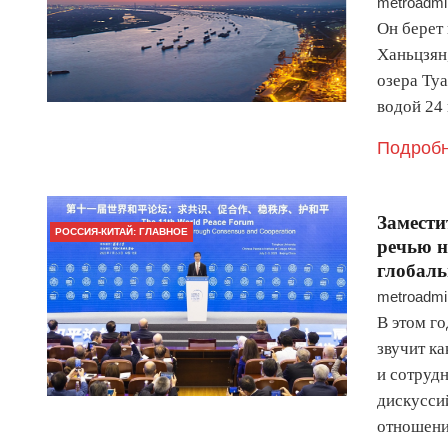
metroadmi
Он берет
Ханьцзян
озера Ту
водой 24
Подробн
Замести
РОССИЯ-КИТАЙ: ГЛАВНОЕ
речью н
глобаль
metroadmi
В этом го
звучит к
и сотрудн
дискусси
отношен