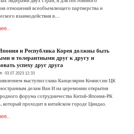
тых лидерами двух стран, и для постоянного
ия отношений всеобъемлющего партнерства и
ческого взаимодействия в…
ее..
Япония и Республика Корея должны быть
ми и толерантными друг к другу и
вовать успеху друг друга
n
03.07.2023 12:33
заявлением выступил глава Канцелярии Комиссии ЦК
ностранным делам Ван И на церемонии открытия
одного форума сотрудничества Китай-Япония-РК
, который проходит в китайском городе Циндао.
ее..