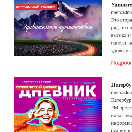
Удивите
РОССИЯ-КИТАЙ: ГЛАВНОЕ
metroadmi
Это втор
ряд техн
высокой 
панели, 
удивител
Подробн
Петербу
ПЕТЕРБУРГСКИЙ ДНЕВНИК
metroadmi
Петербур
FM предс
новостей
информац
будням в