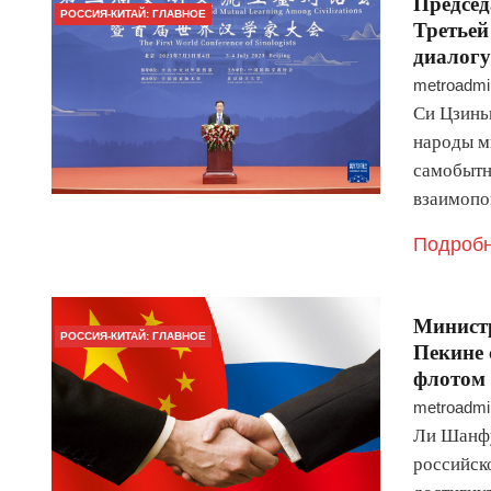
Председ
РОССИЯ-КИТАЙ: ГЛАВНОЕ
Третьей
диалогу
metroadmi
Си Цзинь
народы м
самобытн
взаимопо
Подробн
Минист
РОССИЯ-КИТАЙ: ГЛАВНОЕ
Пекине
флотом
metroadmi
Ли Шанфу
российск