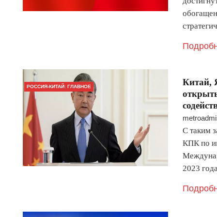
достигну
обогащен
стратеги
Подробн
Китай, 
РОССИЯ-КИТАЙ: ГЛАВНОЕ
открыты
содейст
metroadmi
С таким 
КПК по и
Междунар
2023 года
Подробн