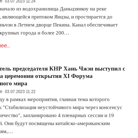
n
03.07.2023 11:24
 начало из водохранилища Даньцзянкоу на реке
, являющейся притоком Янцзы, и простирается до
аньчэн в Летнем дворце Пекина. Канал обеспечивает
 крупных города и более 200…
ее..
тель председателя КНР Хань Чжэн выступил с
а церемонии открытия XI Форума
ного мира
n
03.07.2023 11:22
ду в рамках мероприятия, главная тема которого
ак "Стабилизация неустойчивого мира через консенсус
ичество", запланировано 4 пленарных сессии и 19
й. Они будут посвящены китайско-американским
иям,…