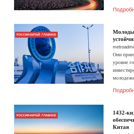
Подробн
Молодые
РОССИЯ-КИТАЙ: ГЛАВНОЕ
устойчи
metroadmi
Они прин
уровне го
инвестир
молодеж
Подробн
1432-ки
РОССИЯ-КИТАЙ: ГЛАВНОЕ
обеспеч
Китая