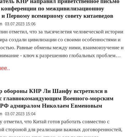
атель КНР направил приветственное письмо
 конференции по межцивилизационноу
 и Первому всемирному совету китаеведов
n
03.07.2023 15:06
пин отметил, что за тысячелетия человеческой истории
ира создали цивилизации со своими особенностями и
остью. Равные обмены между ними, взаимоизучение и
нимание - ключ к разрешению глобальных проблем…
ее..
р обороны КНР Ли Шанфу встретился в
 с главнокомандующим Военного-морским
 РФ адмиралом Николаем Евменовым
n
03.07.2023 15:04
 отметил, что Китай готов работать совместно с
ой стороной для реализации важных договоренностей,