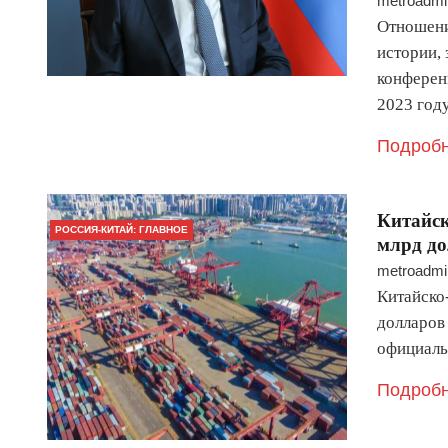
metroadmi
Отношени
истории,
конферен
2023 год
Подробн
Китайск
РОССИЯ-КИТАЙ: ГЛАВНОЕ
млрд д
metroadmi
Китайско
долларов
официаль
Подробн