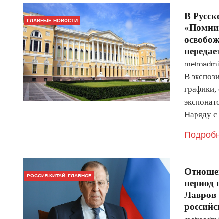
В Русск
ГЛАВНЫЕ НОВОСТИ
«Помним
освобож
передае
metroadmi
В экспоз
графики, 
экспонато
Наряду с
Подробн
Отноше
РОССИЯ-КИТАЙ: ГЛАВНОЕ
период 
Лавров 
российс