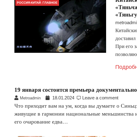
РОССИЯ-КИТАЙ: ГЛАВНОЕ
«Тяньчж
«Тяньгу
metroadmi
Китайски
доставил 
При его 
позволяю
Подробн
19 января состоится премьера документальн
18.01.2024
Leave a comment
Metroadmin
Что приходит вам на ум, когда вы думаете о Синь
живущие в гармонии национальные меньшинства и 
его очарование едва…