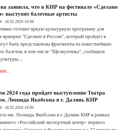
а заявила, что в КНР на фестивале «Сделано
и» выступят балетные артисты
n
18.01.2024 14:08
ктивно готовит яркую культурную программу для
я-ярмарки "Сделано в России", который пройдет в
огут быть представлены фрагменты из известнейших
их балетов, в том числе "Щелкунчика", сообщила
культуры…
ее..
ля 2024 года пройдет выступление Театра
им. Леонида Якобсона в г. Далянь КНР
n
18.01.2024 14:06
ета им. Леонида Якобсона в г. Далянь КНР в рамках
ванного «Российский экспортный центр» первого
я-ярмарки «Сделано в России» в период с 27 января по