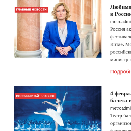
Любимов
ГЛАВНЫЕ НОВОСТИ
в Росси
metroadmi
Россия а
фестивал
Китае. М
российск
министр 
Подробн
4 февра
РОССИЯ-КИТАЙ: ГЛАВНОЕ
балета 
metroadmi
Театр бал
организо
фестивал