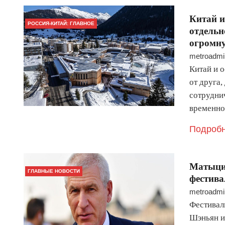
Китай и
РОССИЯ-КИТАЙ: ГЛАВНОЕ
отдельн
огромну
metroadmi
Китай и 
от друга
сотрудни
временно
Подробн
Матыцин
ГЛАВНЫЕ НОВОСТИ
фестива
metroadmi
Фестиваль
Шэньян и