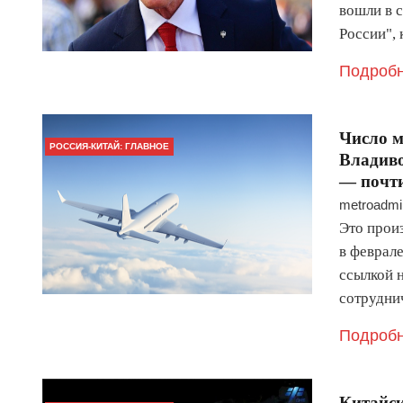
вошли в 
России",
Подробн
Число м
РОССИЯ-КИТАЙ: ГЛАВНОЕ
Владиво
— почти
metroadmi
Это прои
в феврал
ссылкой 
сотрудни
Подробн
Китайск