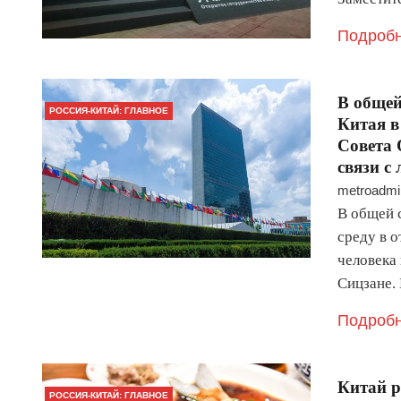
Подробн
В общей
РОССИЯ-КИТАЙ: ГЛАВНОЕ
Китая в
Совета 
связи с
metroadmi
В общей 
среду в 
человека
Сицзане.
Подробн
Китай р
РОССИЯ-КИТАЙ: ГЛАВНОЕ