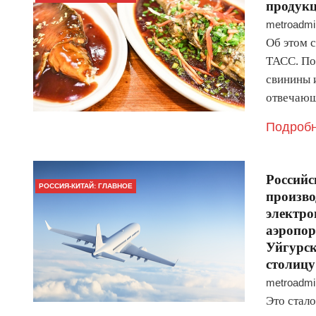
продукц
metroadmi
Об этом 
ТАСС. По 
свинины 
отвечающ
Подробн
Российс
РОССИЯ-КИТАЙ: ГЛАВНОЕ
произво
электро
аэропор
Уйгурск
столиц
metroadmi
Это стал