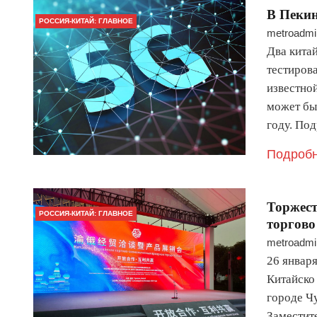
В Пекин
РОССИЯ-КИТАЙ: ГЛАВНОЕ
metroadmi
Два кита
тестиров
известной
может бы
году. По
Подробн
Торжест
РОССИЯ-КИТАЙ: ГЛАВНОЕ
торгово
metroadmi
26 январ
Китайско 
городе Ч
Заместит