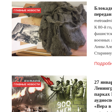
Блокад
ГЛАВНЫЕ НОВОСТИ
переда
metroadmi
К 80-й г
фашистск
военных 
Анны Але
Старинн
Подробн
27 янва
ГЛАВНЫЕ НОВОСТИ
Ленингр
парках 
аудиосп
«Вера в