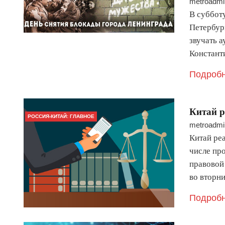
metroadmi
В субботу
Петербур
звучать 
Констант
Подробн
Китай р
РОССИЯ-КИТАЙ: ГЛАВНОЕ
metroadmi
Китай реа
числе пр
правовой
во вторн
Подробн