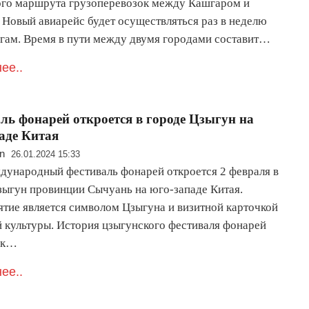
го маршрута грузоперевозок между Кашгаром и
 Новый авиарейс будет осуществляться раз в неделю
ргам. Время в пути между двумя городами составит…
ее..
ль фонарей откроется в городе Цзыгун на
аде Китая
n
26.01.2024 15:33
дународный фестиваль фонарей откроется 2 февраля в
зыгун провинции Сычуань на юго-западе Китая.
тие является символом Цзыгуна и визитной карточкой
й культуры. История цзыгунского фестиваля фонарей
 к…
ее..