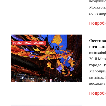
воздушно
Москвой.
по четве
Подробн
Фестива
РОССИЯ-КИТАЙ: ГЛАВНОЕ
юго-зап
metroadmi
30-й Меж
городе Ц
Мероприя
китайско
восходит
Подробн