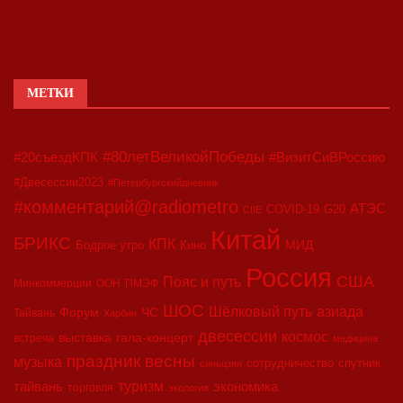
МЕТКИ
#80летВеликойПобеды
#20съездКПК
#ВизитСиВРоссию
#Двесессии2023
#Петербургскийдневник
#комментарий@radiometro
АТЭС
COVID-19
G20
CIIE
Китай
БРИКС
КПК
МИД
Бодрое утро
Кино
Россия
США
Пояс и путь
Минкоммерции
ООН
ПМЭФ
ШОС
азиада
Шёлковый путь
Форум
ЧС
Тайвань
Харбин
двесессии
космос
выставка
гала-концерт
встреча
медицина
праздник весны
музыка
сотрудничество
спутник
синьцзян
туризм
экономика
тайвань
торговля
экология