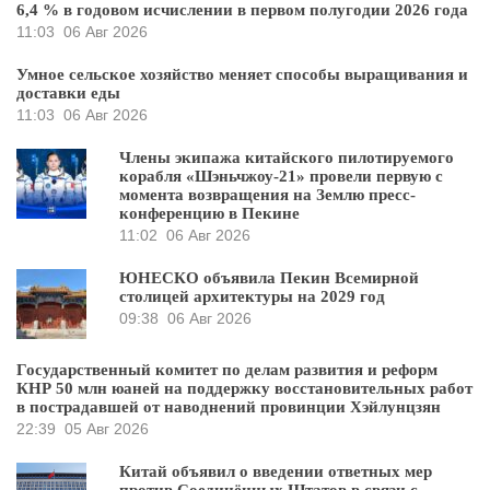
6,4 % в годовом исчислении в первом полугодии 2026 года
11:03
06 Авг 2026
Умное сельское хозяйство меняет способы выращивания и
доставки еды
11:03
06 Авг 2026
Члены экипажа китайского пилотируемого
корабля «Шэньчжоу-21» провели первую с
момента возвращения на Землю пресс-
конференцию в Пекине
11:02
06 Авг 2026
ЮНЕСКО объявила Пекин Всемирной
столицей архитектуры на 2029 год
09:38
06 Авг 2026
Государственный комитет по делам развития и реформ
КНР 50 млн юаней на поддержку восстановительных работ
в пострадавшей от наводнений провинции Хэйлунцзян
22:39
05 Авг 2026
Китай объявил о введении ответных мер
против Соединённых Штатов в связи с