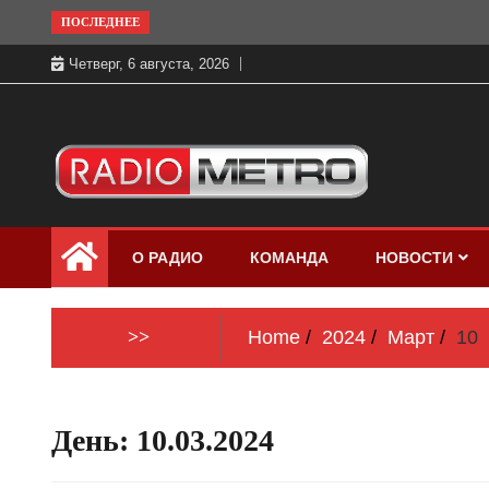
Skip
ПОСЛЕДНЕЕ
to
Четверг, 6 августа, 2026
content
Слушать онлайн и на 102.4 FM
Радио МЕТРО
бесплатно в хорошем качестве Санкт-
О РАДИО
КОМАНДА
НОВОСТИ
Петербург и Россия
>>
Home
2024
Март
10
День:
10.03.2024