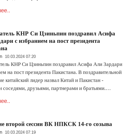
ее..
атель КНР Си Цзиньпин поздравил Асифа
дари с избранием на пост президента
ана
n
10.03.2024 07:20
тель КНР Си Цзиньпин поздравил Асифа Али Зардари
ием на пост президента Пакистана. В поздравительной
е китайский лидер назвал Китай и Пакистан -
 соседями, друзьями, партнерами и братьями.…
ее..
е второй сессии ВК НПКСК 14-го созыва
n
10.03.2024 07:19