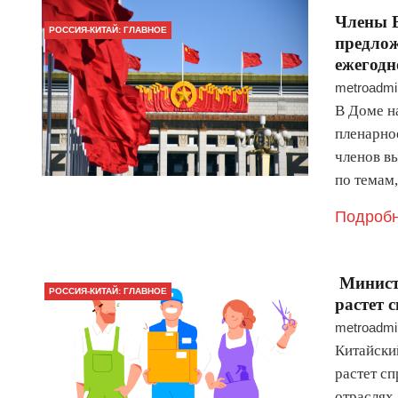
Члены 
РОССИЯ-КИТАЙ: ГЛАВНОЕ
предлож
ежегодн
metroadmi
В Доме н
пленарно
членов в
по темам
Подробн
Министр
РОССИЯ-КИТАЙ: ГЛАВНОЕ
растет 
metroadmi
Китайский
растет с
отраслях