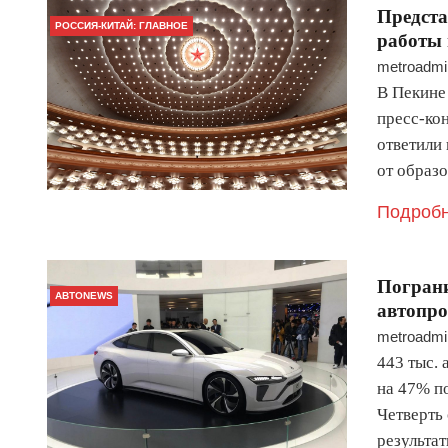
Предста
РОССИЯ-КИТАЙ: ГЛАВНОЕ
работы
metroadmi
В Пекине
пресс-ко
ответили
от образ
Подробн
Пограни
АВТОNEWS
автопро
metroadmi
443 тыс. 
на 47% п
Четверть
результа