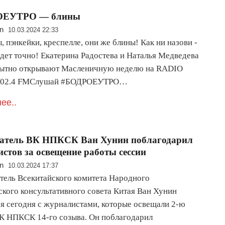
ОЕУТРО — блины
n
10.03.2024 22:33
 пэнкейки, креспелле, они же блины! Как ни назови -
удет точно! Екатерина Радостева и Наталья Медведева
сытно открывают Масленичную неделю на RADIO
02.4 FMСлушай #БОДРОЕУТРО…
ее..
датель ВК НПКСК Ван Хунин поблагодарил
стов за освещение работы сессии
n
10.03.2024 17:37
тель Всекитайского комитета Народного
ского консультативного совета Китая Ван Хунин
ся сегодня с журналистами, которые освещали 2-ю
К НПКСК 14-го созыва. Он поблагодарил