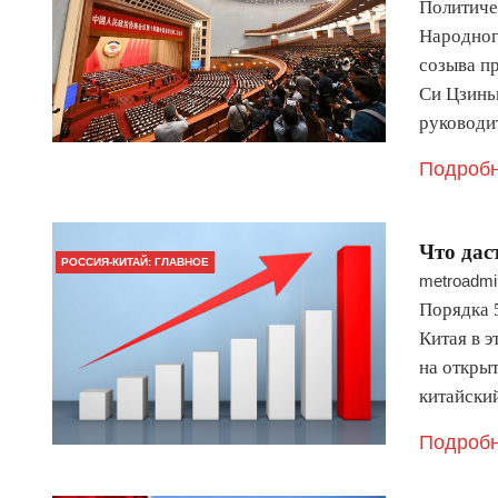
Политиче
Народног
созыва п
Си Цзинь
руководи
Подробн
Что дас
РОССИЯ-КИТАЙ: ГЛАВНОЕ
metroadmi
Порядка 
Китая в э
на открыт
китайски
Подробн