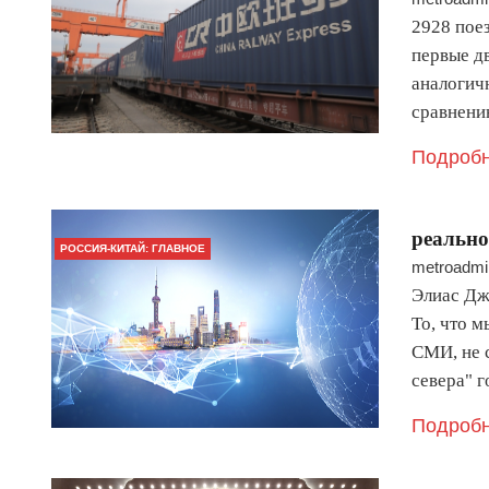
2928 пое
первые дв
аналогич
сравнени
Подробн
реально
РОССИЯ-КИТАЙ: ГЛАВНОЕ
metroadmi
Элиас Дж
То, что 
СМИ, не с
севера" г
Подробн