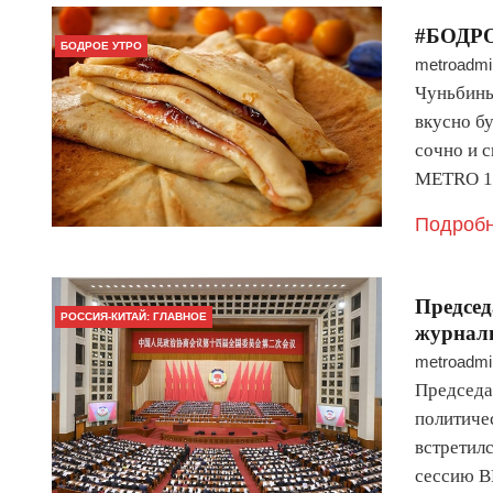
#БОДР
БОДРОЕ УТРО
metroadmi
Чуньбины,
вкусно б
сочно и 
METRO 1
Подробн
Предсе
РОССИЯ-КИТАЙ: ГЛАВНОЕ
журнали
metroadmi
Председа
политиче
встретил
сессию В