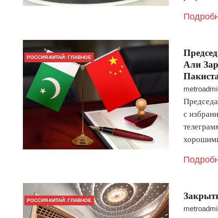
Подробн
Председ
РОССИЯ-КИТАЙ: ГЛАВНОЕ
Али Зар
Пакист
metroadmi
Председа
с избран
телеграмм
хорошими
Подробн
Закрыти
РОССИЯ-КИТАЙ: ГЛАВНОЕ
metroadmi