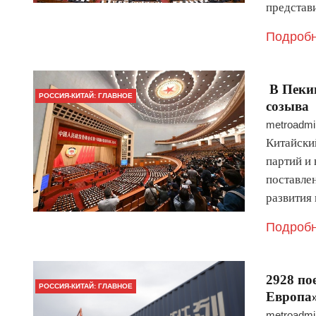
представ
Подробн
В Пекин
РОССИЯ-КИТАЙ: ГЛАВНОЕ
созыва
metroadmi
Китайски
партий и
поставле
развития
Подробн
2928 по
РОССИЯ-КИТАЙ: ГЛАВНОЕ
Европа»
metroadmi