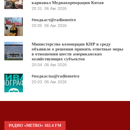
карнавал Медиакорпорации Китая
20:31
06 Авг 2026
#подкаст@radiometro
20:05
06 Авг 2026
Министерство коммерции КНР в среду
объявило о решении принять ответные меры
в отношении шести американских
хозяйствующих субъектов
20:04
06 Авг 2026
#подкасты@radiometro
20:03
06 Авг 2026
РАДИО «METRO» 102.4 FM