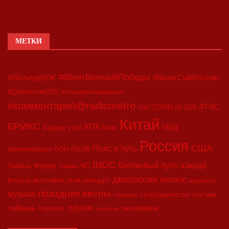
МЕТКИ
#80летВеликойПобеды
#20съездКПК
#ВизитСиВРоссию
#Двесессии2023
#Петербургскийдневник
#комментарий@radiometro
АТЭС
COVID-19
G20
CIIE
Китай
БРИКС
КПК
МИД
Бодрое утро
Кино
Россия
США
Пояс и путь
Минкоммерции
ООН
ПМЭФ
ШОС
азиада
Шёлковый путь
Форум
ЧС
Тайвань
Харбин
двесессии
космос
выставка
гала-концерт
встреча
медицина
праздник весны
музыка
сотрудничество
спутник
синьцзян
туризм
экономика
тайвань
торговля
экология