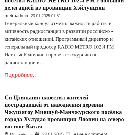
посетил RADIO METRO 102.4 FM с большой
делегацией из провинции Хэйлунцзян
metroadmin
23.01.2025 07:51
Генеральный консул отметил важность работы и
активность радиостанции в развитии российско -
китайских отношений. Программный директор и
генеральный продюсер RADIO METRO 102.4 FM
Наталья Юдочкина провела экскурсию по
радиостанции и…
Подробнее..
Си Цзиньпин навестил жителей
пострадавшей от наводнения деревни
Чжуцзягоу Миншуй-Манчжурского посёлка
города Хулудао провинции Ляонин на северо-
востоке Китая
23.01.2025
Leave a comment
Metroadmin