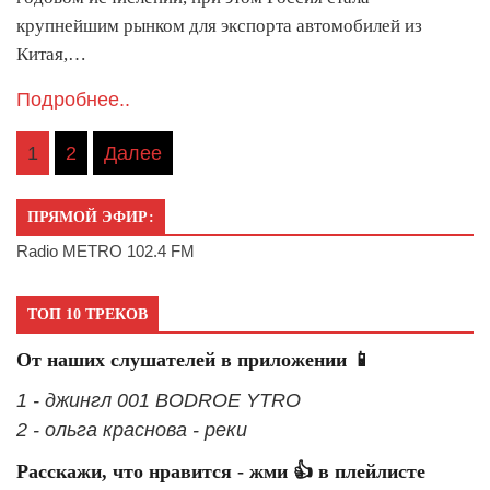
крупнейшим рынком для экспорта автомобилей из
Китая,…
Подробнее..
Пагинация
1
2
Далее
записей
ПРЯМОЙ ЭФИР:
Radio METRO 102.4 FM
ТОП 10 ТРЕКОВ
От наших слушателей в приложении 📱
1 - джингл 001 BODROE YTRO
2 - ольга краснова - реки
Расскажи, что нравится - жми 👍 в плейлисте