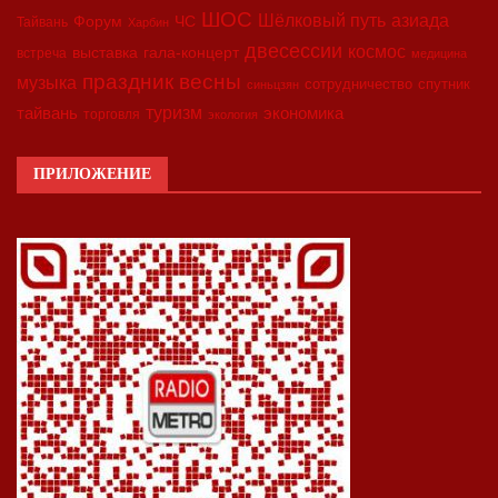
ШОС
азиада
Шёлковый путь
Форум
ЧС
Тайвань
Харбин
двесессии
космос
выставка
гала-концерт
встреча
медицина
праздник весны
музыка
сотрудничество
спутник
синьцзян
туризм
экономика
тайвань
торговля
экология
ПРИЛОЖЕНИЕ