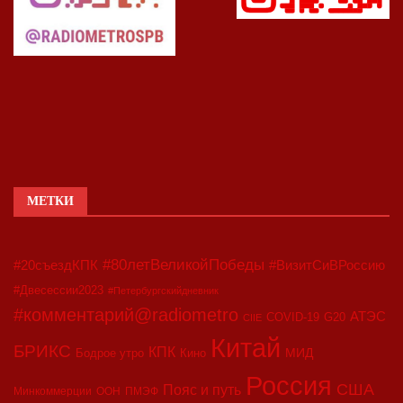
МЕТКИ
#80летВеликойПобеды
#20съездКПК
#ВизитСиВРоссию
#Двесессии2023
#Петербургскийдневник
#комментарий@radiometro
АТЭС
COVID-19
G20
CIIE
Китай
БРИКС
КПК
МИД
Бодрое утро
Кино
Россия
США
Пояс и путь
Минкоммерции
ООН
ПМЭФ