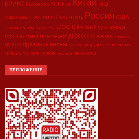
Китай
БРИКС
КПК
МИД
Бодрое утро
Кино
Россия
США
Пояс и путь
Минкоммерции
ООН
ПМЭФ
ШОС
азиада
Шёлковый путь
Форум
ЧС
Тайвань
Харбин
двесессии
космос
выставка
гала-концерт
встреча
медицина
праздник весны
музыка
сотрудничество
спутник
синьцзян
туризм
экономика
тайвань
торговля
экология
ПРИЛОЖЕНИЕ