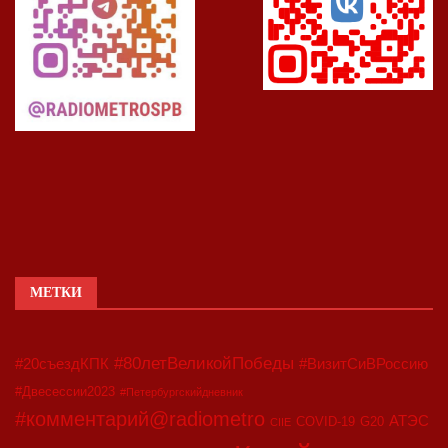
МЕТКИ
#80летВеликойПобеды
#20съездКПК
#ВизитСиВРоссию
#Двесессии2023
#Петербургскийдневник
#комментарий@radiometro
АТЭС
COVID-19
G20
CIIE