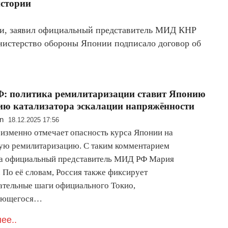
истории
ии, заявил официальный представитель МИД КНР
инистерство обороны Японии подписало договор об
: политика ремилитаризации ставит Японию
ию катализатора эскалации напряжённости
n
18.12.2025 17:56
еизменно отмечает опасность курса Японии на
ую ремилитаризацию. С таким комментарием
а официальный представитель МИД РФ Мария
 По её словам, Россия также фиксирует
ательные шаги официального Токио,
ающегося…
ее..