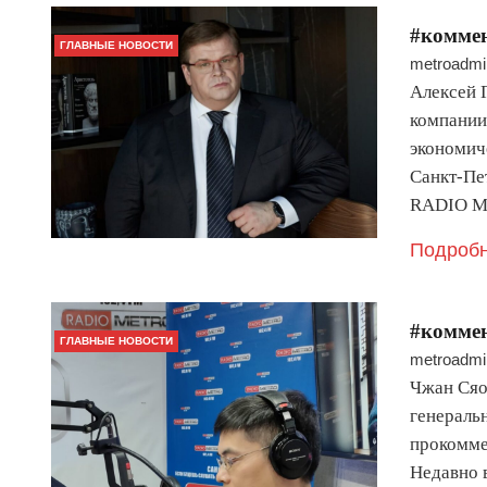
#комме
ГЛАВНЫЕ НОВОСТИ
metroadmi
Алексей 
компании
экономич
Санкт-Пе
RADIO ME
Подробн
#комме
ГЛАВНЫЕ НОВОСТИ
metroadmi
Чжан Сяо
генераль
прокомме
Недавно 