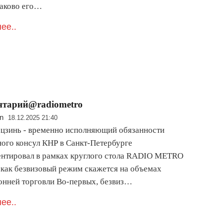
Каково его…
ее..
нтарий@radiometro
n
18.12.2025 21:40
цзинь - временно исполняющий обязанности
ного консул КНР в Санкт-Петербурге
нтировал в рамках круглого стола RADIO METRO
 как безвизовый режим скажется на объемах
онней торговли Во-первых, безвиз…
ее..