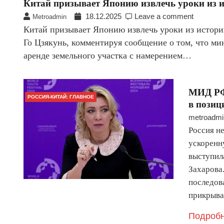
Китай призывает Японию извлечь уроки из 
18.12.2025
Leave a comment
Metroadmin
Китай призывает Японию извлечь уроки из истор
Го Цзякунь, комментируя сообщение о том, что м
аренде земельного участка с намерением…
МИД РФ
РОССИЯ-КИТАЙ: ГЛАВНОЕ
в позиц
metroadmi
Россия н
ускоренн
выступил
Захарова.
последов
прикрыв
Подробн