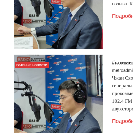
созыва. 
Подробн
#комме
ГЛАВНЫЕ НОВОСТИ
metroadmi
Чжан Сяо
генераль
прокомме
102.4 FM
двухстор
Подробн