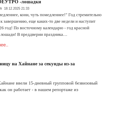
ЕУТРО -лошадки
n
18.12.2025 21:33
медленнее, кони, чуть помедленнее!" Год стремительно
к завершению, еще каких-то две недели и наступит
26 год! По восточному календарю - год красной
 лошади! В преддверии праздника…
ее..
ицу на Хайнане за секунды из-за
айнане ввели 15-дневный групповой безвизовый
как он работает - в нашем репортаже из