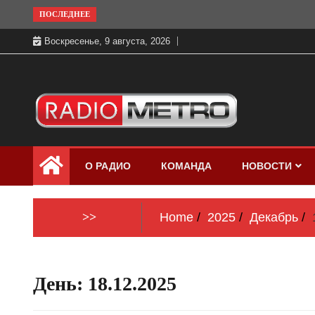
Skip
ПОСЛЕДНЕЕ
to
Воскресенье, 9 августа, 2026
content
Слушать онлайн и на 102.4 FM
Радио МЕТРО
бесплатно в хорошем качестве Санкт-
О РАДИО
КОМАНДА
НОВОСТИ
Петербург и Россия
>>
Home
2025
Декабрь
День:
18.12.2025