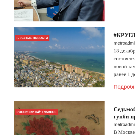
#КРУГЛ
ГЛАВНЫЕ НОВОСТИ
metroadmi
18 декаб
состоялся
новой та
ранее 1 
Подробн
Седьмой
РОССИЯ-КИТАЙ: ГЛАВНОЕ
гунби п
metroadmi
В Москве