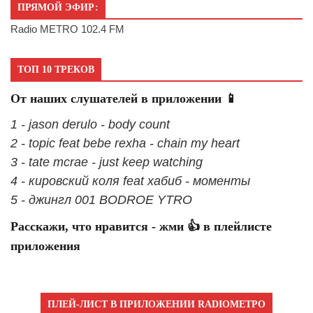
ПРЯМОЙ ЭФИР:
Radio METRO 102.4 FM
ТОП 10 ТРЕКОВ
От наших слушателей в приложении 📱
1 - jason derulo - body count
2 - topic feat bebe rexha - chain my heart
3 - tate mcrae - just keep watching
4 - кировский коля feat хабиб - моменты
5 - джингл 001 BODROE YTRO
Расскажи, что нравится - жми 👍 в плейлисте
приложения
ПЛЕЙ-ЛИСТ В ПРИЛОЖЕНИИ RADIOМЕТРО