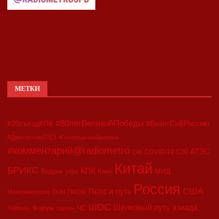
МЕТКИ
#80летВеликойПобеды
#20съездКПК
#ВизитСиВРоссию
#Двесессии2023
#Петербургскийдневник
#комментарий@radiometro
АТЭС
COVID-19
G20
CIIE
Китай
БРИКС
КПК
МИД
Бодрое утро
Кино
Россия
США
Пояс и путь
Минкоммерции
ООН
ПМЭФ
ШОС
азиада
Шёлковый путь
Форум
ЧС
Тайвань
Харбин