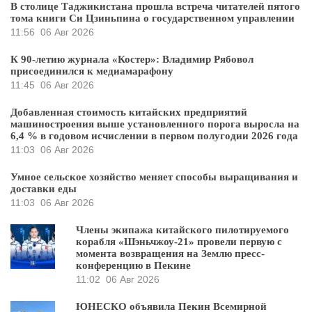
В столице Таджикистана прошла встреча читателей пятого
тома книги Си Цзиньпина о государственном управлении
11:56
06 Авг 2026
К 90-летию журнала «Костер»: Владимир Рябовол
присоединился к медиамарафону
11:45
06 Авг 2026
Добавленная стоимость китайских предприятий
машиностроения выше установленного порога выросла на
6,4 % в годовом исчислении в первом полугодии 2026 года
11:03
06 Авг 2026
Умное сельское хозяйство меняет способы выращивания и
доставки еды
11:03
06 Авг 2026
Члены экипажа китайского пилотируемого
корабля «Шэньчжоу-21» провели первую с
момента возвращения на Землю пресс-
конференцию в Пекине
11:02
06 Авг 2026
ЮНЕСКО объявила Пекин Всемирной