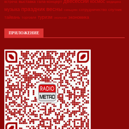
двесессии
космос
выставка
гала-концерт
встреча
медицина
праздник весны
музыка
сотрудничество
спутник
синьцзян
туризм
экономика
тайвань
торговля
экология
ПРИЛОЖЕНИЕ