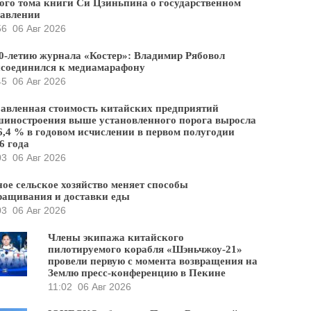
ого тома книги Си Цзиньпина о государственном
равлении
56
06 Авг 2026
0-летию журнала «Костер»: Владимир Рябовол
соединился к медиамарафону
45
06 Авг 2026
авленная стоимость китайских предприятий
иностроения выше установленного порога выросла
6,4 % в годовом исчислении в первом полугодии
6 года
03
06 Авг 2026
ое сельское хозяйство меняет способы
ащивания и доставки еды
03
06 Авг 2026
Члены экипажа китайского
пилотируемого корабля «Шэньчжоу-21»
провели первую с момента возвращения на
Землю пресс-конференцию в Пекине
11:02
06 Авг 2026