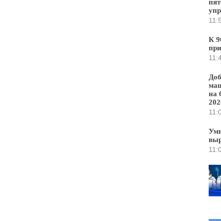
пят
уп
11:
К 9
при
11:
Доб
маш
на 
202
11:
Умн
выр
11: