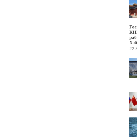
Гос
КНР
раб
Хэ
22: