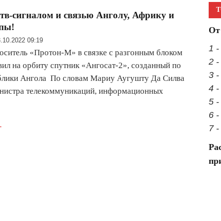
Т
тв-сигналом и связью Анголу, Африку и
пы!
От
.10.2022 09:19
1 
оситель «Протон-М» в связке с разгонным блоком
2 
ил на орбиту спутник «Ангосат-2», созданный по
3 -
блики Ангола По словам Мариу Аугушту Да Силва
4 
инистра телекоммуникаций, информационных
5 
…
6 
.
7 
Ра
пр