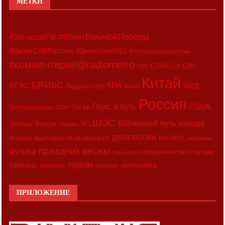
МЕТКИ
#80летВеликойПобеды
#20съездКПК
#ВизитСиВРоссию
#Двесессии2023
#Петербургскийдневник
#комментарий@radiometro
COVID-19
G20
CIIE
Китай
БРИКС
АТЭС
КПК
МИД
Бодрое утро
Кино
Россия
США
Пояс и путь
Минкоммерции
ООН
ПМЭФ
ШОС
азиада
Шёлковый путь
Форум
ЧС
Тайвань
Харбин
двесессии
космос
выставка
гала-концерт
встреча
медицина
праздник весны
музыка
сотрудничество
спутник
синьцзян
туризм
экономика
тайвань
торговля
экология
ПРИЛОЖЕНИЕ