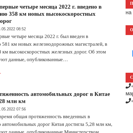
первые четыре месяца 2022 г. введено в
н
цию 358 км новых высокоскоростных
орог
.05.2022 08:52
О
рвые четыре месяца 2022 г. был введен в
 581 км новых железнодорожных магистралей, в
8 км высокоскоростных железных дорог. Об этом
вуют данные, опубликованные…
.
С
ма
яженность автомобильных дорог в Китае
,28 млн км
.05.2022 07:56
время общая протяженность введенных в
 автомобильных дорог Китая достигла 5,28 млн км,
уют данные, опубликованные Министерством