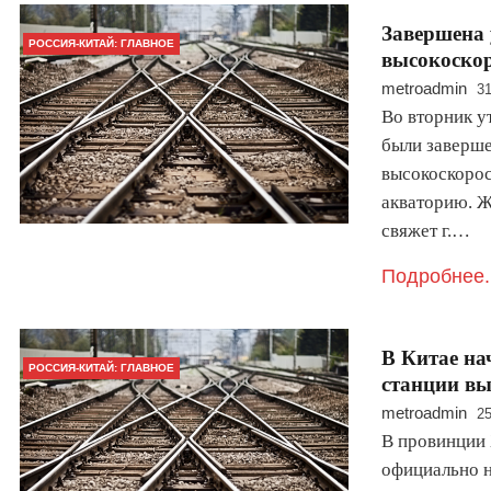
Завершена 
РОССИЯ-КИТАЙ: ГЛАВНОЕ
высокоскор
metroadmin
31
Во вторник у
были заверше
высокоскоро
акваторию. Ж
свяжет г.…
Подробнее.
В Китае на
РОССИЯ-КИТАЙ: ГЛАВНОЕ
станции вы
metroadmin
25
В провинции 
официально н