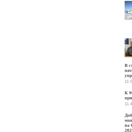
В с
пят
уп
11:
К 9
при
11:
Доб
маш
на 
202