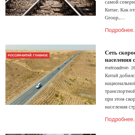
самой северн
Китае. Как о
Group,…
Подробнее.
​Сеть скор
РОССИЯ-КИТАЙ: ГЛАВНОЕ
населения 
metroadmin
26
Китай добилс
национальной
транспортной
при этом ско
населения ст
Подробнее.