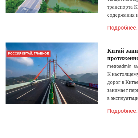
транспорта К
содержания 
Подробнее.
Китай зани
РОССИЯ-КИТАЙ: ГЛАВНОЕ
протяженн
metroadmin
09
К настоящем
дорог в Китае
занимает пер
в эксплуата
Подробнее.