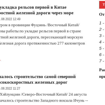
Т
укладка рельсов первой в Китае
остной железной дороги через море
От
.08.2022 12:49
1 
тром в провинции Фуцзянь /Восточный Китай/
2 
ны работы по укладке рельсов первой в стране
3 -
стной железной дороги, пересекающей морскую
4 
елезная дорога протяженностью 277 километров
5 
6 
.
7 
Ра
чалось строительство самой северной
пр
сокоскоростных железных дорог
.08.2022 11:27
Хэйлунцзян /Северо-Восточный Китай/ 24 августа
ачалось строительство Западного вокзала Ичунь --