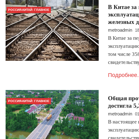
В Китае за 
РОССИЯ-КИТАЙ: ГЛАВНОЕ
эксплуата
железных д
metroadmin
18
В Китае за пе
эксплуатацию
том числе 35
свидетельст
Подробнее.
Общая прот
РОССИЯ-КИТАЙ: ГЛАВНОЕ
достигла 5
metroadmin
01
В настоящее 
эксплуатацию
свидетельств