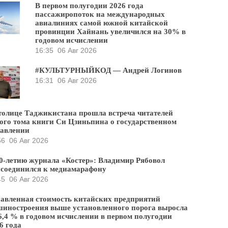
В первом полугодии 2026 года
пассажиропоток на международных
авиалиниях самой южной китайской
провинции Хайнань увеличился на 30% в
годовом исчислении
16:35
06 Авг 2026
#КУЛЬТУРНЫЙКОД — Андрей Логинов
16:31
06 Авг 2026
толице Таджикистана прошла встреча читателей
ого тома книги Си Цзиньпина о государственном
равлении
56
06 Авг 2026
0-летию журнала «Костер»: Владимир Рябовол
соединился к медиамарафону
45
06 Авг 2026
авленная стоимость китайских предприятий
иностроения выше установленного порога выросла
6,4 % в годовом исчислении в первом полугодии
6 года