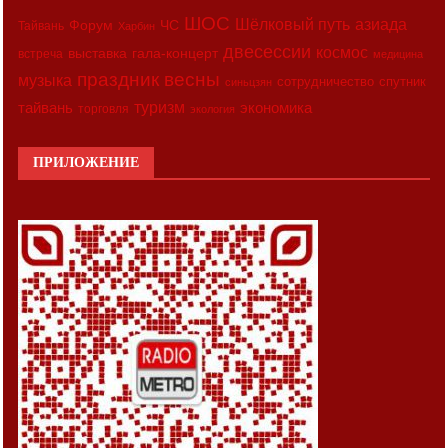
ШОС
азиада
Шёлковый путь
Форум
ЧС
Тайвань
Харбин
двесессии
космос
выставка
гала-концерт
встреча
медицина
праздник весны
музыка
сотрудничество
спутник
синьцзян
туризм
экономика
тайвань
торговля
экология
ПРИЛОЖЕНИЕ