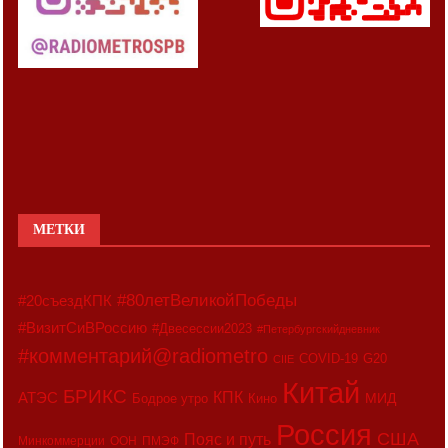
МЕТКИ
#80летВеликойПобеды
#20съездКПК
#ВизитСиВРоссию
#Двесессии2023
#Петербургскийдневник
#комментарий@radiometro
COVID-19
G20
CIIE
Китай
БРИКС
АТЭС
КПК
МИД
Бодрое утро
Кино
Россия
США
Пояс и путь
Минкоммерции
ООН
ПМЭФ