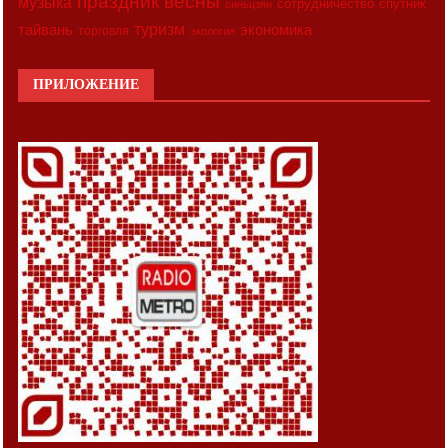
праздник весны
музыка
сотрудничество
спутник
синьцзян
туризм
экономика
тайвань
торговля
экология
ПРИЛОЖЕНИЕ