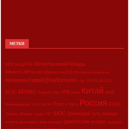
МЕТКИ
#80летВеликойПобеды
#20съездКПК
#ВизитСиВРоссию
#Двесессии2023
#Петербургскийдневник
#комментарий@radiometro
COVID-19
G20
CIIE
Китай
БРИКС
АТЭС
КПК
МИД
Бодрое утро
Кино
Россия
США
Пояс и путь
Минкоммерции
ООН
ПМЭФ
ШОС
азиада
Шёлковый путь
Форум
ЧС
Тайвань
Харбин
двесессии
космос
выставка
гала-концерт
встреча
медицина