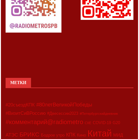
МЕТКИ
#80летВеликойПобеды
#20съездКПК
#ВизитСиВРоссию
#Двесессии2023
#Петербургскийдневник
#комментарий@radiometro
COVID-19
G20
CIIE
Китай
БРИКС
АТЭС
КПК
МИД
Бодрое утро
Кино