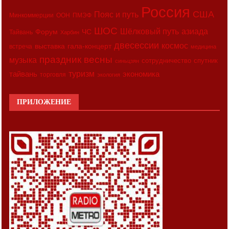
Россия
США
Пояс и путь
Минкоммерции
ООН
ПМЭФ
ШОС
азиада
Шёлковый путь
Форум
ЧС
Тайвань
Харбин
двесессии
космос
выставка
гала-концерт
встреча
медицина
праздник весны
музыка
сотрудничество
спутник
синьцзян
туризм
экономика
тайвань
торговля
экология
ПРИЛОЖЕНИЕ