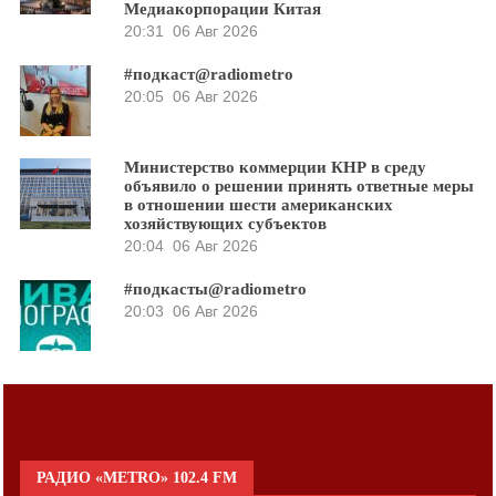
Медиакорпорации Китая
20:31
06 Авг 2026
#подкаст@radiometro
20:05
06 Авг 2026
Министерство коммерции КНР в среду
объявило о решении принять ответные меры
в отношении шести американских
хозяйствующих субъектов
20:04
06 Авг 2026
#подкасты@radiometro
20:03
06 Авг 2026
РАДИО «METRO» 102.4 FM