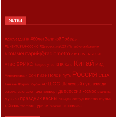
МЕТКИ
#80летВеликойПобеды
#20съездКПК
#ВизитСиВРоссию
#Двесессии2023
#Петербургскийдневник
#комментарий@radiometro
COVID-19
G20
CIIE
Китай
БРИКС
АТЭС
КПК
МИД
Бодрое утро
Кино
Россия
США
Пояс и путь
Минкоммерции
ООН
ПМЭФ
ШОС
азиада
Шёлковый путь
Форум
ЧС
Тайвань
Харбин
двесессии
космос
выставка
гала-концерт
встреча
медицина
праздник весны
музыка
сотрудничество
спутник
синьцзян
туризм
экономика
тайвань
торговля
экология