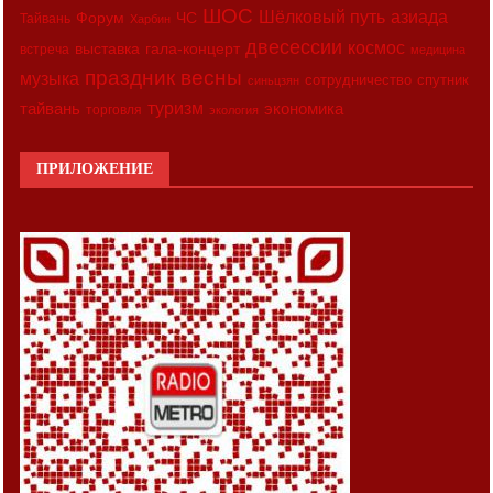
ШОС
азиада
Шёлковый путь
Форум
ЧС
Тайвань
Харбин
двесессии
космос
выставка
гала-концерт
встреча
медицина
праздник весны
музыка
сотрудничество
спутник
синьцзян
туризм
экономика
тайвань
торговля
экология
ПРИЛОЖЕНИЕ