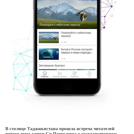
В столице Таджикистана прошла встреча читателей
пятого тома книги Си Цзиньпина о государственном