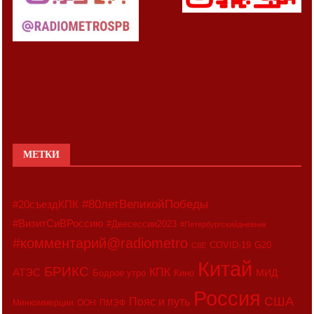
МЕТКИ
#80летВеликойПобеды
#20съездКПК
#ВизитСиВРоссию
#Двесессии2023
#Петербургскийдневник
#комментарий@radiometro
COVID-19
G20
CIIE
Китай
БРИКС
АТЭС
КПК
МИД
Бодрое утро
Кино
Россия
США
Пояс и путь
Минкоммерции
ООН
ПМЭФ