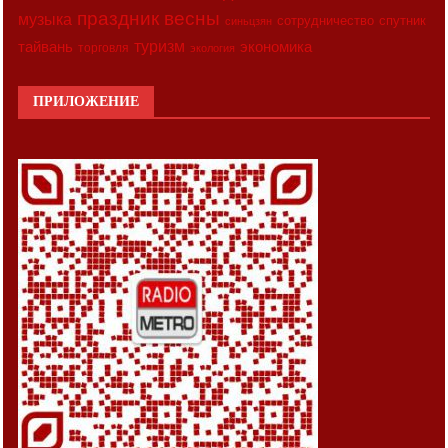
праздник весны
музыка
сотрудничество
спутник
синьцзян
туризм
экономика
тайвань
торговля
экология
ПРИЛОЖЕНИЕ