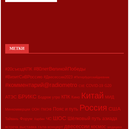
МЕТКИ
#80летВеликойПобеды
#20съездКПК
#ВизитСиВРоссию
#Двесессии2023
#Петербургскийдневник
#комментарий@radiometro
COVID-19
G20
CIIE
Китай
БРИКС
АТЭС
КПК
МИД
Бодрое утро
Кино
Россия
США
Пояс и путь
Минкоммерции
ООН
ПМЭФ
ШОС
азиада
Шёлковый путь
Форум
ЧС
Тайвань
Харбин
двесессии
космос
выставка
гала-концерт
встреча
медицина