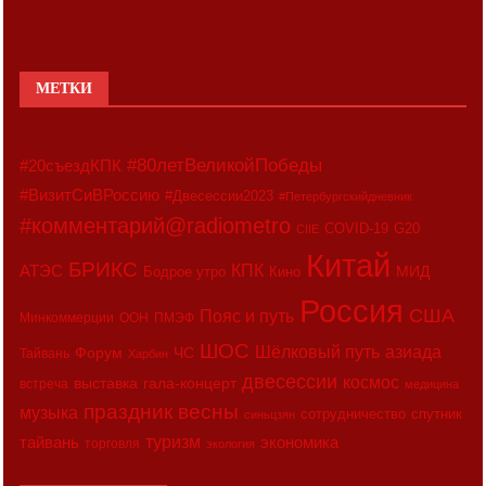
МЕТКИ
#80летВеликойПобеды
#20съездКПК
#ВизитСиВРоссию
#Двесессии2023
#Петербургскийдневник
#комментарий@radiometro
COVID-19
G20
CIIE
Китай
БРИКС
АТЭС
КПК
МИД
Бодрое утро
Кино
Россия
США
Пояс и путь
Минкоммерции
ООН
ПМЭФ
ШОС
азиада
Шёлковый путь
Форум
ЧС
Тайвань
Харбин
двесессии
космос
выставка
гала-концерт
встреча
медицина
праздник весны
музыка
сотрудничество
спутник
синьцзян
туризм
экономика
тайвань
торговля
экология