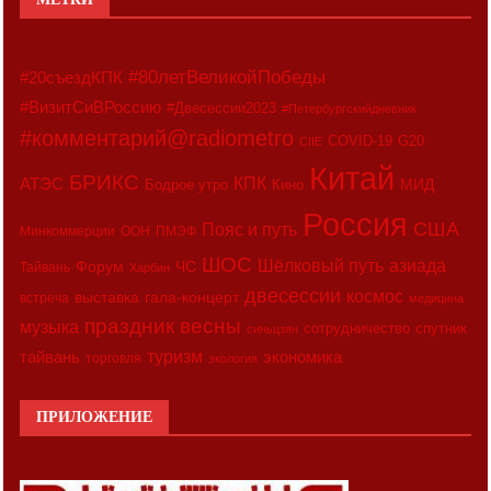
#80летВеликойПобеды
#20съездКПК
#ВизитСиВРоссию
#Двесессии2023
#Петербургскийдневник
#комментарий@radiometro
COVID-19
G20
CIIE
Китай
БРИКС
АТЭС
КПК
МИД
Бодрое утро
Кино
Россия
США
Пояс и путь
Минкоммерции
ООН
ПМЭФ
ШОС
азиада
Шёлковый путь
Форум
ЧС
Тайвань
Харбин
двесессии
космос
выставка
гала-концерт
встреча
медицина
праздник весны
музыка
сотрудничество
спутник
синьцзян
туризм
экономика
тайвань
торговля
экология
ПРИЛОЖЕНИЕ