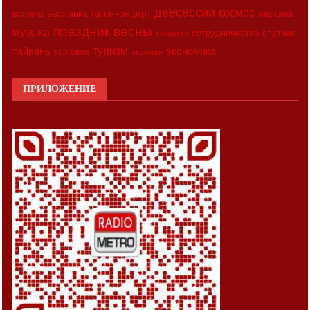
двесессии
космос
выставка
гала-концерт
встреча
медицина
праздник весны
музыка
сотрудничество
спутник
синьцзян
туризм
экономика
тайвань
торговля
экология
ПРИЛОЖЕНИЕ