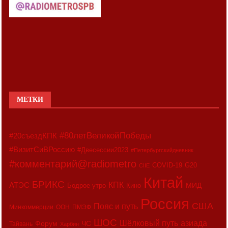
МЕТКИ
#80летВеликойПобеды
#20съездКПК
#ВизитСиВРоссию
#Двесессии2023
#Петербургскийдневник
#комментарий@radiometro
COVID-19
G20
CIIE
Китай
БРИКС
АТЭС
КПК
МИД
Бодрое утро
Кино
Россия
США
Пояс и путь
Минкоммерции
ООН
ПМЭФ
ШОС
азиада
Шёлковый путь
Форум
ЧС
Тайвань
Харбин