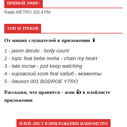
ПРЯМОЙ ЭФИР:
Radio METRO 102.4 FM
ТОП 10 ТРЕКОВ
От наших слушателей в приложении 📱
1 - jason derulo - body count
2 - topic feat bebe rexha - chain my heart
3 - tate mcrae - just keep watching
4 - кировский коля feat хабиб - моменты
5 - джингл 001 BODROE YTRO
Расскажи, что нравится - жми 👍 в плейлисте
приложения
ПЛЕЙ-ЛИСТ В ПРИЛОЖЕНИИ RADIOМЕТРО