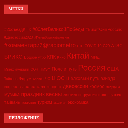
МЕТКИ
#80летВеликойПобеды
#20съездКПК
#ВизитСиВРоссию
#Двесессии2023
#Петербургскийдневник
#комментарий@radiometro
АТЭС
COVID-19
G20
CIIE
Китай
БРИКС
КПК
МИД
Бодрое утро
Кино
Россия
США
Пояс и путь
Минкоммерции
ООН
ПМЭФ
ШОС
азиада
Шёлковый путь
Форум
ЧС
Тайвань
Харбин
двесессии
космос
выставка
гала-концерт
встреча
медицина
праздник весны
музыка
сотрудничество
спутник
синьцзян
туризм
экономика
тайвань
торговля
экология
ПРИЛОЖЕНИЕ