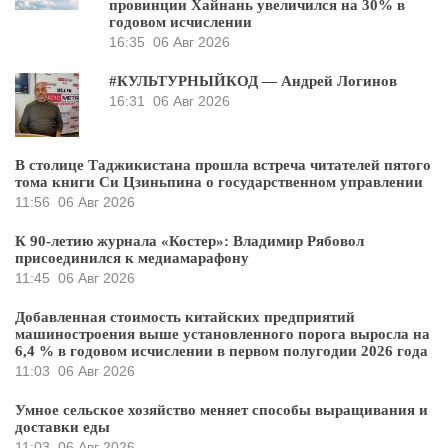
провинции Хайнань увеличился на 30% в
годовом исчислении
16:35
06 Авг 2026
#КУЛЬТУРНЫЙКОД — Андрей Логинов
16:31
06 Авг 2026
В столице Таджикистана прошла встреча читателей пятого
тома книги Си Цзиньпина о государственном управлении
11:56
06 Авг 2026
К 90-летию журнала «Костер»: Владимир Рябовол
присоединился к медиамарафону
11:45
06 Авг 2026
Добавленная стоимость китайских предприятий
машиностроения выше установленного порога выросла на
6,4 % в годовом исчислении в первом полугодии 2026 года
11:03
06 Авг 2026
Умное сельское хозяйство меняет способы выращивания и
доставки еды
11:03
06 Авг 2026