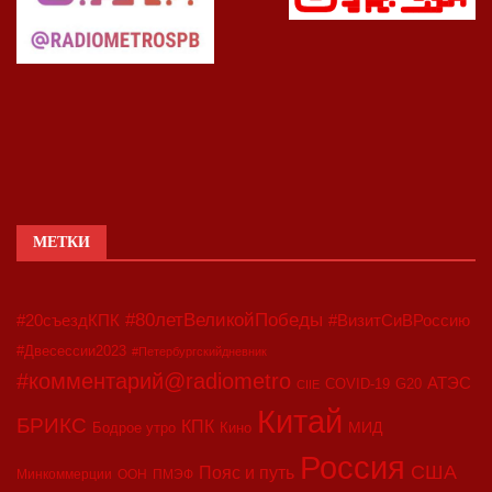
МЕТКИ
#80летВеликойПобеды
#20съездКПК
#ВизитСиВРоссию
#Двесессии2023
#Петербургскийдневник
#комментарий@radiometro
АТЭС
COVID-19
G20
CIIE
Китай
БРИКС
КПК
МИД
Бодрое утро
Кино
Россия
США
Пояс и путь
Минкоммерции
ООН
ПМЭФ