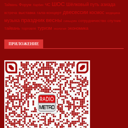
ШОС
азиада
Шёлковый путь
Форум
ЧС
Тайвань
Харбин
двесессии
космос
выставка
гала-концерт
встреча
медицина
праздник весны
музыка
сотрудничество
спутник
синьцзян
туризм
экономика
тайвань
торговля
экология
ПРИЛОЖЕНИЕ