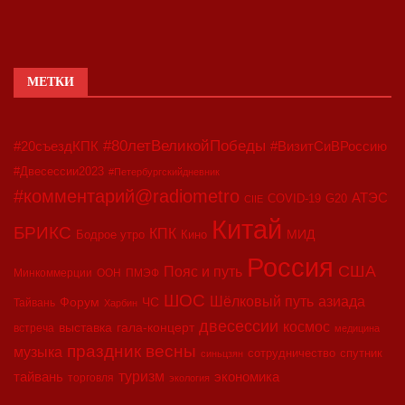
МЕТКИ
#80летВеликойПобеды
#20съездКПК
#ВизитСиВРоссию
#Двесессии2023
#Петербургскийдневник
#комментарий@radiometro
АТЭС
COVID-19
G20
CIIE
Китай
БРИКС
КПК
МИД
Бодрое утро
Кино
Россия
США
Пояс и путь
Минкоммерции
ООН
ПМЭФ
ШОС
азиада
Шёлковый путь
Форум
ЧС
Тайвань
Харбин
двесессии
космос
выставка
гала-концерт
встреча
медицина
праздник весны
музыка
сотрудничество
спутник
синьцзян
туризм
экономика
тайвань
торговля
экология