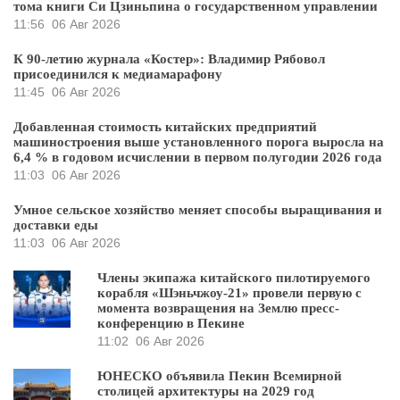
тома книги Си Цзиньпина о государственном управлении
11:56
06 Авг 2026
К 90-летию журнала «Костер»: Владимир Рябовол
присоединился к медиамарафону
11:45
06 Авг 2026
Добавленная стоимость китайских предприятий
машиностроения выше установленного порога выросла на
6,4 % в годовом исчислении в первом полугодии 2026 года
11:03
06 Авг 2026
Умное сельское хозяйство меняет способы выращивания и
доставки еды
11:03
06 Авг 2026
Члены экипажа китайского пилотируемого
корабля «Шэньчжоу-21» провели первую с
момента возвращения на Землю пресс-
конференцию в Пекине
11:02
06 Авг 2026
ЮНЕСКО объявила Пекин Всемирной
столицей архитектуры на 2029 год