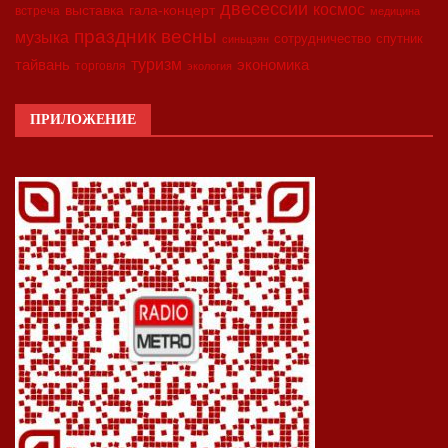
двесессии
космос
выставка
гала-концерт
встреча
медицина
праздник весны
музыка
сотрудничество
спутник
синьцзян
туризм
экономика
тайвань
торговля
экология
ПРИЛОЖЕНИЕ