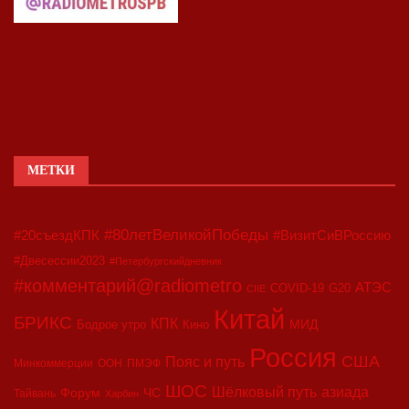
МЕТКИ
#80летВеликойПобеды
#20съездКПК
#ВизитСиВРоссию
#Двесессии2023
#Петербургскийдневник
#комментарий@radiometro
АТЭС
COVID-19
G20
CIIE
Китай
БРИКС
КПК
МИД
Бодрое утро
Кино
Россия
США
Пояс и путь
Минкоммерции
ООН
ПМЭФ
ШОС
азиада
Шёлковый путь
Форум
ЧС
Тайвань
Харбин