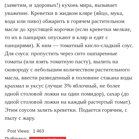
(заметим, и здоровых!) кухонь мира, вызывает
уважение. Креветки в жидком кляре (яйцо, мука,
вода или пиво) обжарить в горячем растительном
масле до хрустящей корочки (если креветки мелкие,
то их в панцирях опускают в кляр и едят с
панцирями). К ним — томатный кисло-сладкий соус.
Для соуса: пропустить через сито ошпаренные
томаты (или взять томатную пасту), вылить на
сковороду с небольшим количеством растительного
масла, ввести разведенный в половине стакана воды
крахмал и уксус (лучше 3% яблочный, не более
одной столовой ложки на один помидор), сахар (до
одной столовой ложки на каждый растертый томат).
Этим соусом залить креветки. Подается горячим, с
пылу с жару.
Post Views:
1 463