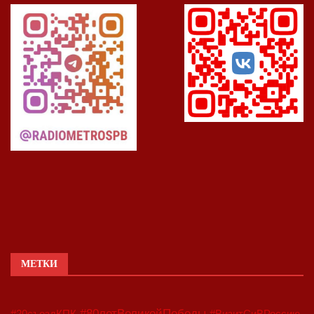
МЕТКИ
#80летВеликойПобеды
#20съездКПК
#ВизитСиВРоссию