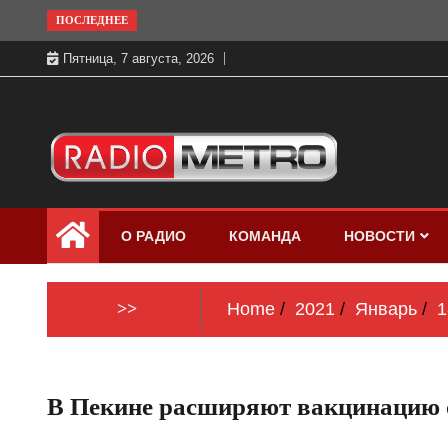
Skip
ПОСЛЕДНЕЕ
to
Пятница, 7 августа, 2026
content
Слушать онлайн и на 102.4 FM
Радио МЕТРО
бесплатно в хорошем качестве Санкт-
О РАДИО
КОМАНДА
НОВОСТИ
Петербург и Россия
>>
Home
2021
Январь
1
В Пекине расширяют вакцинацию о