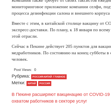
Компания также требует от своих таксистов ежедн
мониторинговое приложение компании селфи, по
процесса дезинфекции салона и внешнего корпуса 
Вместе с этим, в китайской столице вакцину от C
экспресс-доставки. По плану, к 18 января по всем
этой отрасли.
Сейчас в Пекине действует 205 пунктов для вакц
медработников. По состоянию на конец субботы в 
человек.
Post Views:
0
Рубрика:
РОССИЯ-КИТАЙ: ГЛАВНОЕ
Метки:
КИТАЙ
РОССИЯ
В Пекине расширяют вакцинацию от COVID-19 
охватом работников в секторе услуг