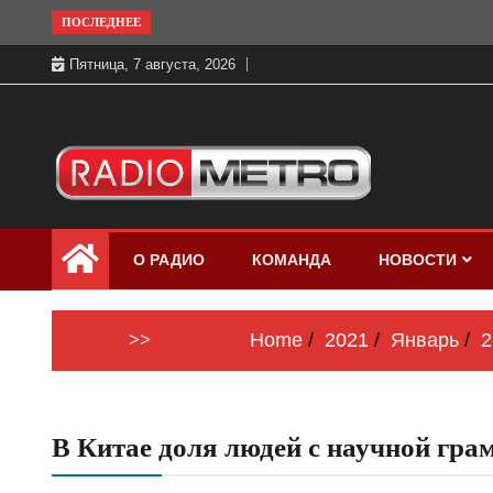
Skip
ПОСЛЕДНЕЕ
to
Пятница, 7 августа, 2026
content
Слушать онлайн и на 102.4 FM
Радио МЕТРО
бесплатно в хорошем качестве Санкт-
О РАДИО
КОМАНДА
НОВОСТИ
Петербург и Россия
>>
Home
2021
Январь
2
В Китае доля людей с научной гра