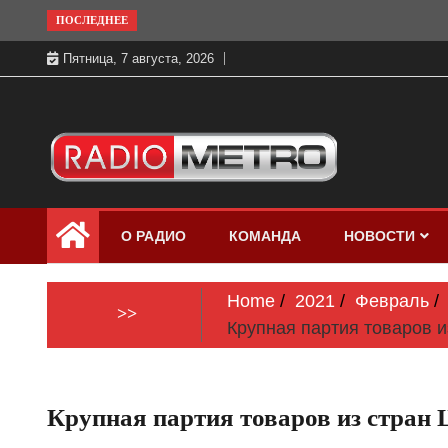
Skip
ПОСЛЕДНЕЕ
to
Пятница, 7 августа, 2026
content
Слушать онлайн и на 102.4 FM
Радио МЕТРО
бесплатно в хорошем качестве Санкт-
О РАДИО
КОМАНДА
НОВОСТИ
Петербург и Россия
Home
2021
Февраль
>>
Крупная партия товаров и
Крупная партия товаров из стран