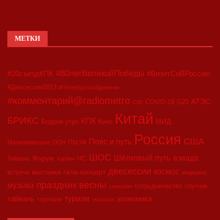
МЕТКИ
#80летВеликойПобеды
#20съездКПК
#ВизитСиВРоссию
#Двесессии2023
#Петербургскийдневник
#комментарий@radiometro
АТЭС
COVID-19
G20
CIIE
Китай
БРИКС
КПК
МИД
Бодрое утро
Кино
Россия
США
Пояс и путь
Минкоммерции
ООН
ПМЭФ
ШОС
азиада
Шёлковый путь
Форум
ЧС
Тайвань
Харбин
двесессии
космос
выставка
гала-концерт
встреча
медицина
праздник весны
музыка
сотрудничество
спутник
синьцзян
туризм
экономика
тайвань
торговля
экология