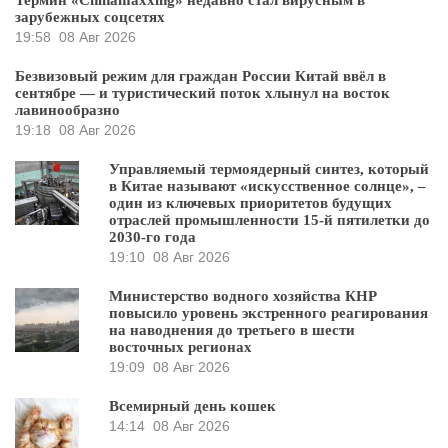
Термин «Chinamaxxing» недавно стал вирусным в
зарубежных соцсетях
19:58
08 Авг 2026
Безвизовый режим для граждан России Китай ввёл в
сентябре — и туристический поток хлынул на восток
лавинообразно
19:18
08 Авг 2026
Управляемый термоядерный синтез, который
в Китае называют «искусственное солнце», –
один из ключевых приоритетов будущих
отраслей промышленности 15-й пятилетки до
2030-го года
19:10
08 Авг 2026
Министерство водного хозяйства КНР
повысило уровень экстренного реагирования
на наводнения до третьего в шести
восточных регионах
19:09
08 Авг 2026
Всемирный день кошек
14:14
08 Авг 2026