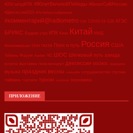
#80летВеликойПобеды
#20съездКПК
#ВизитСиВРоссию
#Двесессии2023
#Петербургскийдневник
#комментарий@radiometro
АТЭС
COVID-19
G20
CIIE
Китай
БРИКС
КПК
МИД
Бодрое утро
Кино
Россия
США
Пояс и путь
Минкоммерции
ООН
ПМЭФ
ШОС
азиада
Шёлковый путь
Форум
ЧС
Тайвань
Харбин
двесессии
космос
выставка
гала-концерт
встреча
медицина
праздник весны
музыка
сотрудничество
спутник
синьцзян
туризм
экономика
тайвань
торговля
экология
ПРИЛОЖЕНИЕ